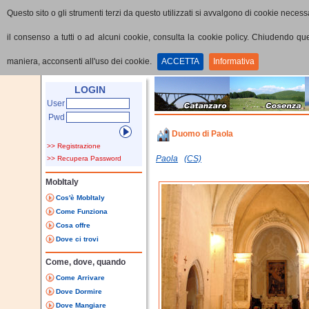
Questo sito o gli strumenti terzi da questo utilizzati si avvalgono di cookie necessa
il consenso a tutti o ad alcuni cookie, consulta la cookie policy. Chiudendo q
maniera, acconsenti all'uso dei cookie.
ACCETTA
Informativa
Home
Punti di interesse
Dettaglio PoI
LOGIN
User
Pwd
Duomo di Paola
>> Registrazione
Paola
(CS)
>> Recupera Password
MobItaly
Cos'è MobItaly
Come Funziona
Cosa offre
Dove ci trovi
Come, dove, quando
Come Arrivare
Dove Dormire
Dove Mangiare