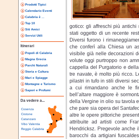
Prodotti Tipici
Calendario Eventi
Calabria è ...
Top 10
gotico: gli affreschi più antic
Siti Amici
stati oggetto di un recente res
Servizi Utili
Diversi furono i rimaneggiament
Itinerari
che conferì alla Chiesa un asp
visibile già nelle decorazioni d
Popoli di Calabria
Magna Grecia
volute oggi purtroppo non ammi
Parchi Naturali
cappella del Purgatorio e della 
Storia e Cultura
tre navate, è molto più ricco. 
Mari e Spiagge
pilastri in tufo in stili diversi 
Montagne e Turismo
a cui rimandano anche le fines
Sapori e Profumi
bell’altare maggiore è sormont
Da vedere a...
della Vergine in olio su tavola 
che pare sia opera del Santafed
Cosenza
altre le opere pittoriche present
Crotone
Catanzaro
attribuite ad artisti come Fr
Vibo Valentia
Hendricksz. Pregevole anche il 
Reggio Calabria
barocchi da artigiani fuscalde