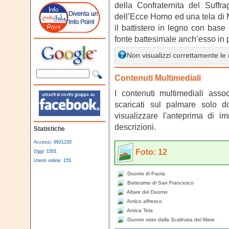
della Confraternita del Suffra
dell’Ecce Homo ed una tela di Ma
il battistero in legno con base 
fonte battesimale anch’esso in 
Non visualizzi correttamente l
Contenuti Multimediali
I contenuti multimediali asso
scaricati sul palmare solo 
visualizzare l'anteprima di i
descrizioni.
Statistiche
Accessi: 9921230
Foto: 12
Oggi: 1501
Utenti online: 155
Duomo di Paola
Battesimo di San Francesco
Altare del Duomo
Antico affresco
Antica Tela
Duomo visto dalla Scalinata del Mare