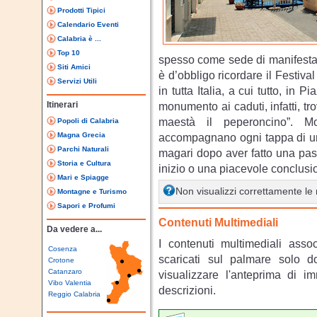
Prodotti Tipici
Calendario Eventi
Calabria è ...
Top 10
spesso come sede di manifestaz
Siti Amici
è d’obbligo ricordare il Festiv
Servizi Utili
in tutta Italia, a cui tutto, in 
Itinerari
monumento ai caduti, infatti, tr
maestà il peperoncino”. Mo
Popoli di Calabria
Magna Grecia
accompagnano ogni tappa di una
Parchi Naturali
magari dopo aver fatto una pa
Storia e Cultura
inizio o una piacevole conclusio
Mari e Spiagge
Non visualizzi correttamente l
Montagne e Turismo
Sapori e Profumi
Contenuti Multimediali
Da vedere a...
I contenuti multimediali asso
Cosenza
scaricati sul palmare solo 
Crotone
Catanzaro
visualizzare l'anteprima di i
Vibo Valentia
descrizioni.
Reggio Calabria