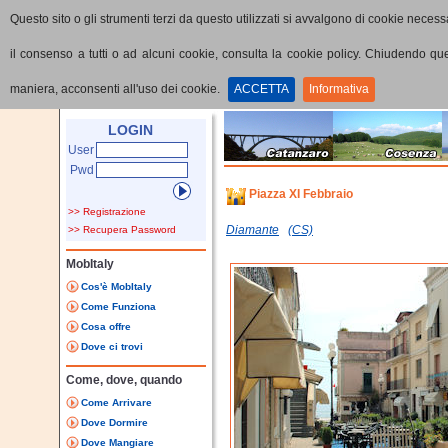
Questo sito o gli strumenti terzi da questo utilizzati si avvalgono di cookie necessa
il consenso a tutti o ad alcuni cookie, consulta la cookie policy. Chiudendo q
maniera, acconsenti all'uso dei cookie.
ACCETTA
Informativa
Home
Punti di interesse
Dettaglio PoI
LOGIN
User
Pwd
Piazza XI Febbraio
>> Registrazione
Diamante
(CS)
>> Recupera Password
MobItaly
Cos'è MobItaly
Come Funziona
Cosa offre
Dove ci trovi
Come, dove, quando
Come Arrivare
Dove Dormire
Dove Mangiare