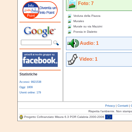
Foto: 7
Veduta della Piazza
Murales
Murale su via Mazzini
Poesia in Dialetto
Audio: 1
Video: 1
Statistiche
Accessi: 9921538
Oggi: 1809
Utenti online: 179
Privacy
|
Contatti
|
Rispetta l'ambiente. Non stamp
Progetto Cofinanziato Misura 6.3 POR Calabria 2000-2006