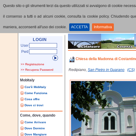
Questo sito o gli strumenti terzi da questo utilizzati si avvalgono di cookie necessa
il consenso a tutti o ad alcuni cookie, consulta la cookie policy. Chiudendo q
maniera, acconsenti all'uso dei cookie.
ACCETTA
Informativa
Home
Punti di interesse
Dettaglio PoI
LOGIN
User
Pwd
Chiesa della Madonna di Costantin
>> Registrazione
Redipiano,
San Pietro in Guarano
(CS)
>> Recupera Password
MobItaly
Cos'è MobItaly
Come Funziona
Cosa offre
Dove ci trovi
Come, dove, quando
Come Arrivare
Dove Dormire
Dove Mangiare