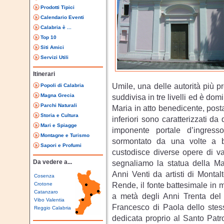
Prodotti Tipici
Calendario Eventi
Calabria è ...
Top 10
Siti Amici
Servizi Utili
Itinerari
Umile, una delle autorità più pr
Popoli di Calabria
Magna Grecia
suddivisa in tre livelli ed è domi
Parchi Naturali
Maria in atto benedicente, posta
Storia e Cultura
inferiori sono caratterizzati da
Mari e Spiagge
imponente portale d’ingress
Montagne e Turismo
sormontato da una volte a bo
Sapori e Profumi
custodisce diverse opere di val
Da vedere a...
segnaliamo la statua della Mad
Anni Venti da artisti di Montal
Cosenza
Rende, il fonte battesimale in 
Crotone
Catanzaro
a metà degli Anni Trenta del
Vibo Valentia
Francesco di Paola dello stess
Reggio Calabria
dedicata proprio al Santo Patr