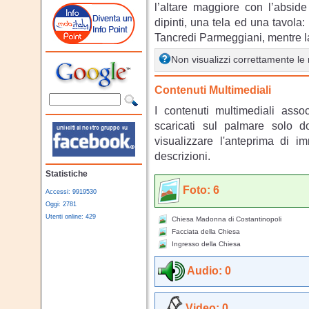
l’altare maggiore con l’absid
dipinti, una tela ed una tavola:
Tancredi Parmeggiani, mentre la
Non visualizzi correttamente l
Contenuti Multimediali
I contenuti multimediali asso
scaricati sul palmare solo 
visualizzare l'anteprima di i
descrizioni.
Statistiche
Foto: 6
Accessi: 9919530
Oggi: 2781
Utenti online: 429
Chiesa Madonna di Costantinopoli
Facciata della Chiesa
Ingresso della Chiesa
Audio: 0
Video: 0