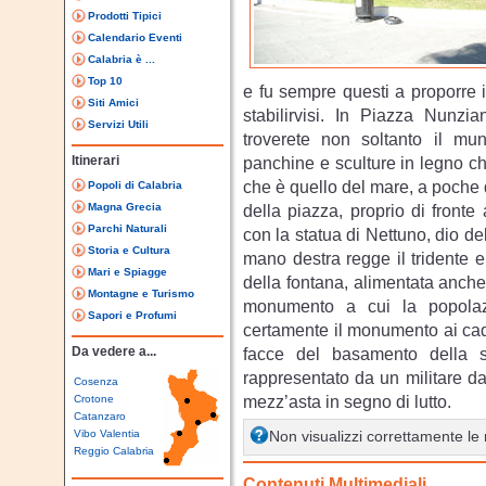
Prodotti Tipici
Calendario Eventi
Calabria è ...
Top 10
e fu sempre questi a proporre i
Siti Amici
stabilirvisi. In Piazza Nunzia
Servizi Utili
troverete non soltanto il mun
Itinerari
panchine e sculture in legno che
che è quello del mare, a poche d
Popoli di Calabria
Magna Grecia
della piazza, proprio di fronte
Parchi Naturali
con la statua di Nettuno, dio de
Storia e Cultura
mano destra regge il tridente e
Mari e Spiagge
della fontana, alimentata anche 
Montagne e Turismo
monumento a cui la popola
Sapori e Profumi
certamente il monumento ai cadut
Da vedere a...
facce del basamento della st
rappresentato da un militare dal
Cosenza
mezz’asta in segno di lutto.
Crotone
Catanzaro
Vibo Valentia
Non visualizzi correttamente l
Reggio Calabria
Contenuti Multimediali