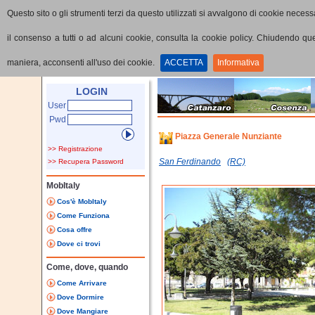
Questo sito o gli strumenti terzi da questo utilizzati si avvalgono di cookie necessa
il consenso a tutti o ad alcuni cookie, consulta la cookie policy. Chiudendo q
maniera, acconsenti all'uso dei cookie.
ACCETTA
Informativa
Home
Punti di interesse
Dettaglio PoI
LOGIN
User
Pwd
Piazza Generale Nunziante
>> Registrazione
San Ferdinando
(RC)
>> Recupera Password
MobItaly
Cos'è MobItaly
Come Funziona
Cosa offre
Dove ci trovi
Come, dove, quando
Come Arrivare
Dove Dormire
Dove Mangiare