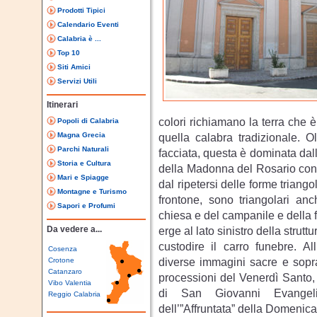
Prodotti Tipici
Calendario Eventi
Calabria è ...
Top 10
Siti Amici
Servizi Utili
Itinerari
colori richiamano la terra che è
Popoli di Calabria
Magna Grecia
quella calabra tradizionale. O
Parchi Naturali
facciata, questa è dominata dall
Storia e Cultura
della Madonna del Rosario con 
Mari e Spiagge
dal ripetersi delle forme triango
Montagne e Turismo
frontone, sono triangolari anc
Sapori e Profumi
chiesa e del campanile e della f
Da vedere a...
erge al lato sinistro della stru
custodire il carro funebre. Al
Cosenza
diverse immagini sacre e soprat
Crotone
Catanzaro
processioni del Venerdì Santo,
Vibo Valentia
di San Giovanni Evangeli
Reggio Calabria
dell’”Affruntata” della Domenic