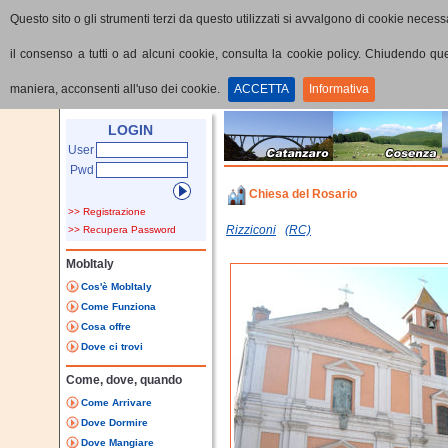
Questo sito o gli strumenti terzi da questo utilizzati si avvalgono di cookie necessa
il consenso a tutti o ad alcuni cookie, consulta la cookie policy. Chiudendo q
maniera, acconsenti all'uso dei cookie.
ACCETTA
Informativa
Home
Punti di interesse
Dettaglio PoI
LOGIN
User
Pwd
Chiesa del Rosario
>> Registrazione
Rizziconi
(RC)
>> Recupera Password
MobItaly
Cos'è MobItaly
Come Funziona
Cosa offre
Dove ci trovi
Come, dove, quando
Come Arrivare
Dove Dormire
Dove Mangiare