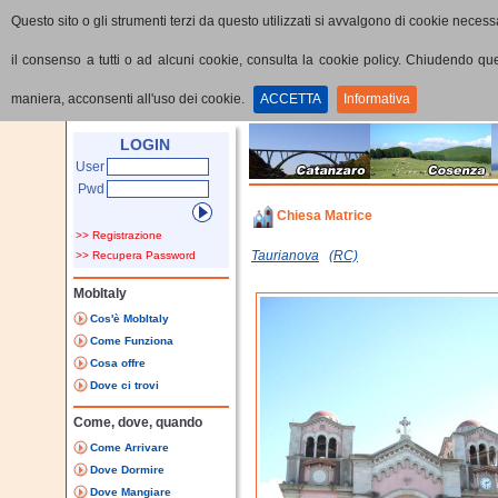
Questo sito o gli strumenti terzi da questo utilizzati si avvalgono di cookie necessa
il consenso a tutti o ad alcuni cookie, consulta la cookie policy. Chiudendo q
maniera, acconsenti all'uso dei cookie.
ACCETTA
Informativa
Home
Punti di interesse
Dettaglio PoI
LOGIN
User
Pwd
Chiesa Matrice
>> Registrazione
Taurianova
(RC)
>> Recupera Password
MobItaly
Cos'è MobItaly
Come Funziona
Cosa offre
Dove ci trovi
Come, dove, quando
Come Arrivare
Dove Dormire
Dove Mangiare