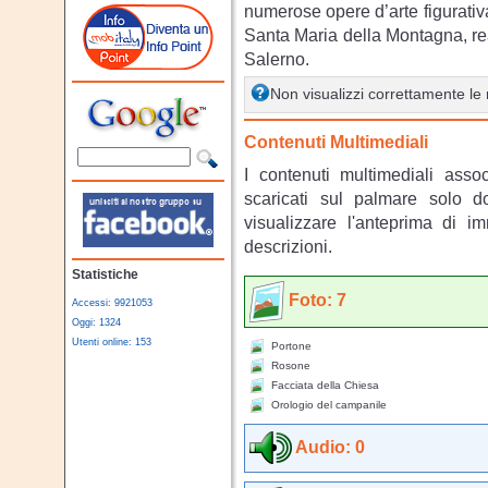
numerose opere d’arte figurativa
Santa Maria della Montagna, rea
Salerno.
Non visualizzi correttamente l
Contenuti Multimediali
I contenuti multimediali asso
scaricati sul palmare solo 
visualizzare l'anteprima di i
descrizioni.
Statistiche
Foto: 7
Accessi: 9921053
Oggi: 1324
Utenti online: 153
Portone
Rosone
Facciata della Chiesa
Orologio del campanile
Audio: 0