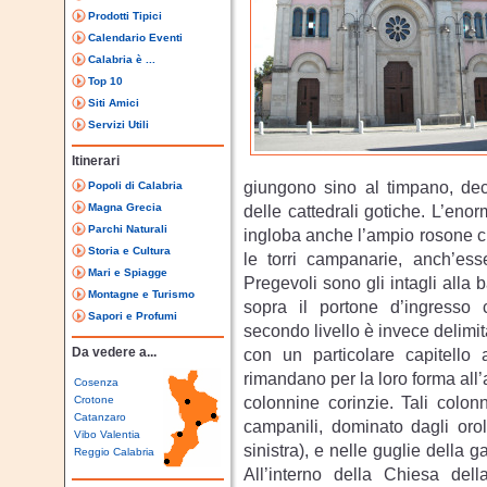
Prodotti Tipici
Calendario Eventi
Calabria è ...
Top 10
Siti Amici
Servizi Utili
Itinerari
giungono sino al timpano, dec
Popoli di Calabria
Magna Grecia
delle cattedrali gotiche. L’enor
Parchi Naturali
ingloba anche l’ampio rosone ch
Storia e Cultura
le torri campanarie, anch’ess
Mari e Spiagge
Pregevoli sono gli intagli alla b
Montagne e Turismo
sopra il portone d’ingresso 
Sapori e Profumi
secondo livello è invece delimi
Da vedere a...
con un particolare capitello 
rimandano per la loro forma all’
Cosenza
colonnine corinzie. Tali colon
Crotone
Catanzaro
campanili, dominato dagli orol
Vibo Valentia
sinistra), e nelle guglie della
Reggio Calabria
All’interno della Chiesa de