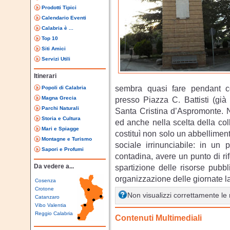
Prodotti Tipici
Calendario Eventi
Calabria è ...
Top 10
Siti Amici
Servizi Utili
Itinerari
sembra quasi fare pendant c
Popoli di Calabria
Magna Grecia
presso Piazza C. Battisti (già
Parchi Naturali
Santa Cristina d’Aspromonte. Non
Storia e Cultura
ed anche nella scelta della col
Mari e Spiagge
costituì non solo un abbellime
Montagne e Turismo
sociale irrinunciabile: in u
Sapori e Profumi
contadina, avere un punto di r
Da vedere a...
spartizione delle risorse pubbl
organizzazione delle giornate la
Cosenza
Crotone
Non visualizzi correttamente l
Catanzaro
Vibo Valentia
Reggio Calabria
Contenuti Multimediali