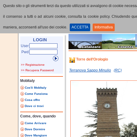
Questo sito o gli strumenti terzi da questo utilizzati si avvalgono di cookie necessa
il consenso a tutti o ad alcuni cookie, consulta la cookie policy. Chiudendo q
maniera, acconsenti all'uso dei cookie.
ACCETTA
Informativa
Home
Punti di interesse
Dettaglio PoI
LOGIN
User
Pwd
Torre dell’Orologio
>> Registrazione
Terranova Sappo Minulio
(RC)
>> Recupera Password
MobItaly
Cos'è MobItaly
Come Funziona
Cosa offre
Dove ci trovi
Come, dove, quando
Come Arrivare
Dove Dormire
Dove Mangiare