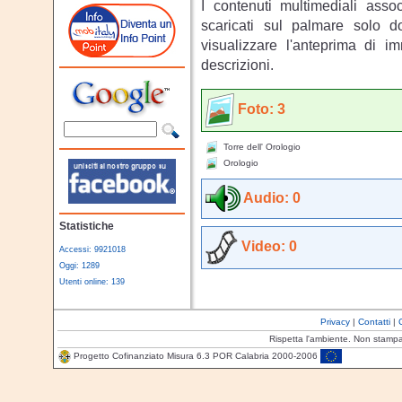
I contenuti multimediali asso
scaricati sul palmare solo 
visualizzare l'anteprima di i
descrizioni.
Foto: 3
Torre dell' Orologio
Orologio
Audio: 0
Statistiche
Video: 0
Accessi: 9921018
Oggi: 1289
Utenti online: 139
Privacy
|
Contatti
|
Rispetta l'ambiente. Non stamp
Progetto Cofinanziato Misura 6.3 POR Calabria 2000-2006