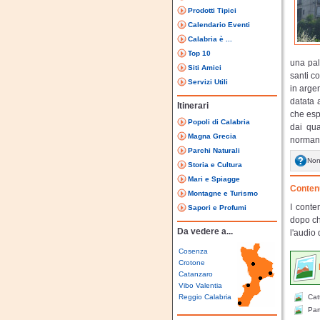
Prodotti Tipici
Calendario Eventi
Calabria è ...
Top 10
una pal
Siti Amici
santi c
Servizi Utili
in arge
datata 
Itinerari
che espl
Popoli di Calabria
dai qua
Magna Grecia
normann
Parchi Naturali
Non
Storia e Cultura
Mari e Spiagge
Contenu
Montagne e Turismo
I conte
Sapori e Profumi
dopo ch
Da vedere a...
l'audio 
Cosenza
Crotone
Catanzaro
Vibo Valentia
Reggio Calabria
Cat
Part