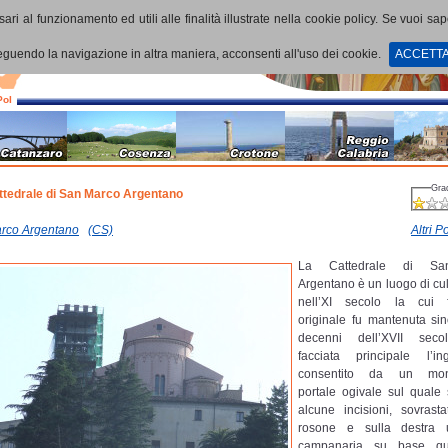
ari al funzionamento ed utili alle finalità illustrate nella cookie policy. Se vuoi sa
uendo la navigazione in altra maniera, acconsenti all'uso dei cookie.
ACCETT
PoI
Gra
ttedrale di San Marco Argentano
rco Argentano
(CS)
Altri Po
La Cattedrale di Sa
Argentano è un luogo di cul
nell’XI secolo la cui f
originale fu mantenuta sin
decenni dell’XVII seco
facciata principale l’i
consentito da un mon
portale ogivale sul quale 
alcune incisioni, sovras
rosone e sulla destra 
campanaria su base qu