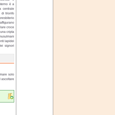
nterno è a
a centrale
di trionfo
presbiterio
raffigurano
lare croce
 una cripta
 musulmani
nti lapidei
ei signori
lmare solo
d ascoltare