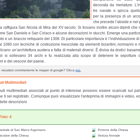
decorata da merlature. L’i
tre navate e spicca quell
per la presenza di un arco 
che precede l’abside e nel 
a raffigura San Nicola di Mira del XV secolo. Si trovano inoltre alcuni dipinti che 
ome San Daniele e San Ciriaco e alcune decorazioni in stucchi. Emerge una partico
nto e un braccio reliquario del 1308. Di particolare importanza è l’individuazione di
al 1080 con tecniche di costruzione mescolate da elementi bizantini, normanni e
icano un’architettura austera e fatta di materiali diversi. È divisa da dodici basame
li si sollevano 34 archi e fu realizzata alla scopo di detenere le sepolture d
i e dei vescovi del paese.
 visualizzi correttamente le mappe di google? Clicca
qui.
ti Multimediali
nuti multimediali associati al punto di interesse possono essere scaricati sul pa
e ti sei registrato. Comunque puoi visualizzare l'anteprima di immagini e video, e
delle descrizioni.
Foto: 4
tedrale di San Marco Argentano
Portone della Chiesa
icolare della Chiesa
Veduta frontale