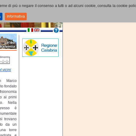
perne di più o negare il consenso a tutti o ad alcuni cookie, consulta la cookie polic
A
Informativa
dimento
I vicini
n Marco
to fondato
isionomia
o ai primi
lo. Nella
ngresso è
umentale
si trovano
tato da un
una torre
adrata e