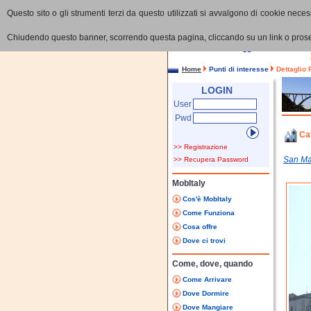
Questo sito o gli strumenti terzi da questo utilizzati si avvalgono di cookie necess
Chiudendo questo banner, scorrendo questa pagina, cliccando su un link o proseg
Home
Punti di interesse
Dettaglio 
LOGIN
User
Pwd
Ca
>> Registrazione
San Ma
>> Recupera Password
MobItaly
Cos'è MobItaly
Come Funziona
Cosa offre
Dove ci trovi
Come, dove, quando
Come Arrivare
Dove Dormire
Dove Mangiare