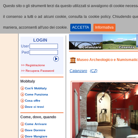
Questo sito o gli strumenti terzi da questo utilizzati si avvalgono di cookie necessa
il consenso a tutti o ad alcuni cookie, consulta la cookie policy. Chiudendo q
maniera, acconsenti all'uso dei cookie.
ACCETTA
Informativa
Home
Punti di interesse
Dettaglio PoI
LOGIN
User
Pwd
Museo Archeologico e Numismatico
>> Registrazione
Catanzaro
(CZ)
>> Recupera Password
MobItaly
Cos'è MobItaly
Come Funziona
Cosa offre
Dove ci trovi
Come, dove, quando
Come Arrivare
Dove Dormire
Dove Mangiare