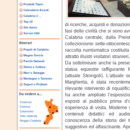
Prodotti Tipici
Calendario Eventi
Calabria è ...
Top 10
di ricerche, acquisti e donazioni
Siti Amici
fasi delle civiltà che si sono a
Servizi Utili
Calabria centrale, dalla Preis
Itinerari
collezionismo sette-ottocentesc
raccolta numismatica costituit
Popoli di Calabria
Magna Grecia
attratto illustri visitatori stra
Parchi Naturali
Da sottolineare anche la prese
Storia e Cultura
statua equestre raffigurante
Mari e Spiagge
(attuale Strongoli). L'attuale
Montagne e Turismo
Margherita, è stata recentem
Sapori e Profumi
rilevante intervento di riquali
Da vedere a...
ha anche ampliato l’esposizio
esposti al pubblico prima d
Cosenza
esperienza di visita. Moderne so
Crotone
Catanzaro
contenuti didattici ed audi
Vibo Valentia
conoscenza della storia del te
Reggio Calabria
suggestivo ed affascinante. Ap