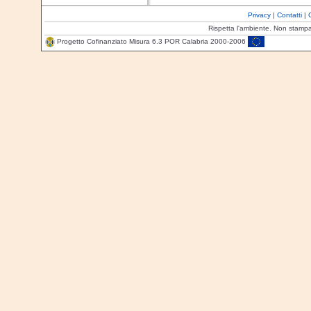
Privacy
|
Contatti
|
Rispetta l'ambiente. Non stamp
Progetto Cofinanziato Misura 6.3 POR Calabria 2000-2006