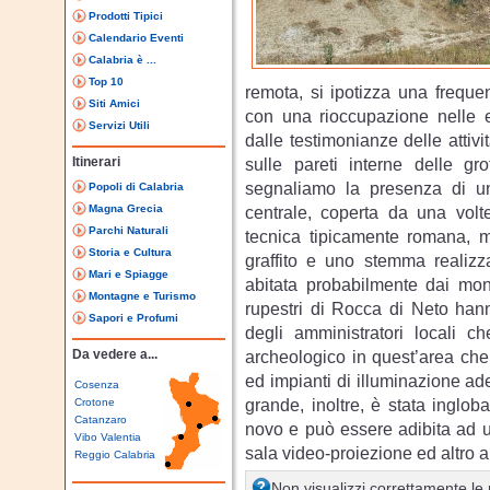
Prodotti Tipici
Calendario Eventi
Calabria è ...
Top 10
remota, si ipotizza una frequen
Siti Amici
con una rioccupazione nelle e
Servizi Utili
dalle testimonianze delle attiv
Itinerari
sulle pareti interne delle gro
segnaliamo la presenza di una
Popoli di Calabria
Magna Grecia
centrale, coperta da una volt
Parchi Naturali
tecnica tipicamente romana, m
Storia e Cultura
graffito e uno stemma realizza
Mari e Spiagge
abitata probabilmente dai mon
Montagne e Turismo
rupestri di Rocca di Neto hann
Sapori e Profumi
degli amministratori locali 
Da vedere a...
archeologico in quest’area che
ed impianti di illuminazione adeg
Cosenza
grande, inoltre, è stata ingloba
Crotone
Catanzaro
novo e può essere adibita ad u
Vibo Valentia
sala video-proiezione ed altro 
Reggio Calabria
Non visualizzi correttamente l