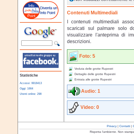
Contenuti Multimediali
I contenuti multimediali asso
scaricati sul palmare solo 
visualizzare l'anteprima di i
descrizioni.
Foto: 5
Veduta delle grotte Rupestri
Dettaglio delle grotte Rupestri
Statistiche
Entrata alle grotte Rupestri
Accessi: 9918413
Oggi: 1664
Audio: 1
Utenti online: 298
Video: 0
Privacy
|
Contatti
|
Rispetta l'ambiente. Non stamp