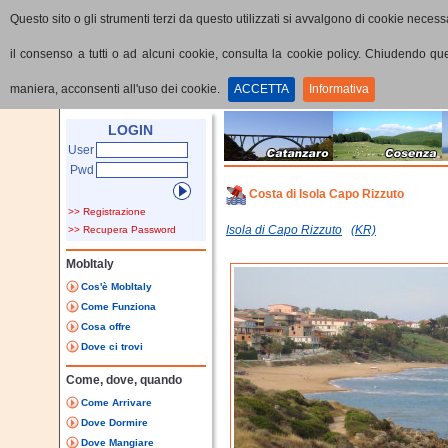
Questo sito o gli strumenti terzi da questo utilizzati si avvalgono di cookie necessa
il consenso a tutti o ad alcuni cookie, consulta la cookie policy. Chiudendo q
maniera, acconsenti all'uso dei cookie.
ACCETTA
Informativa
Home
Punti di interesse
Dettaglio PoI
LOGIN
User
Pwd
Costa di Isola Capo Rizzuto
>> Registrazione
Isola di Capo Rizzuto
(KR)
>> Recupera Password
MobItaly
Cos'è MobItaly
Come Funziona
Cosa offre
Dove ci trovi
Come, dove, quando
Come Arrivare
Dove Dormire
Dove Mangiare