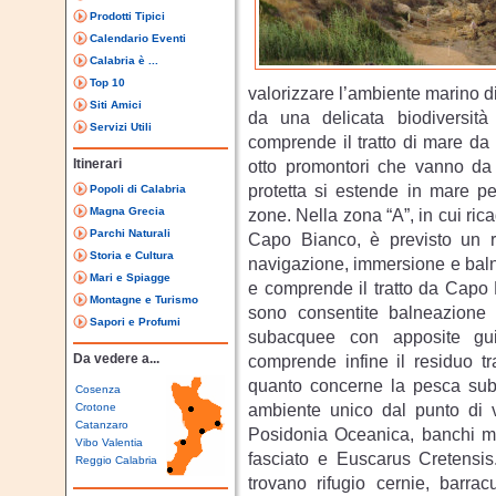
Prodotti Tipici
Calendario Eventi
Calabria è ...
Top 10
valorizzare l’ambiente marino di
Siti Amici
da una delicata biodiversità
Servizi Utili
comprende il tratto di mare da
Itinerari
otto promontori che vanno da
protetta si estende in mare pe
Popoli di Calabria
Magna Grecia
zone. Nella zona “A”, in cui ri
Parchi Naturali
Capo Bianco, è previsto un re
Storia e Cultura
navigazione, immersione e baln
Mari e Spiagge
e comprende il tratto da Capo Do
Montagne e Turismo
sono consentite balneazione 
Sapori e Profumi
subacquee con apposite gui
Da vedere a...
comprende infine il residuo tr
quanto concerne la pesca su
Cosenza
ambiente unico dal punto di vi
Crotone
Catanzaro
Posidonia Oceanica, banchi m
Vibo Valentia
fasciato e Euscarus Cretensis.
Reggio Calabria
trovano rifugio cernie, barrac