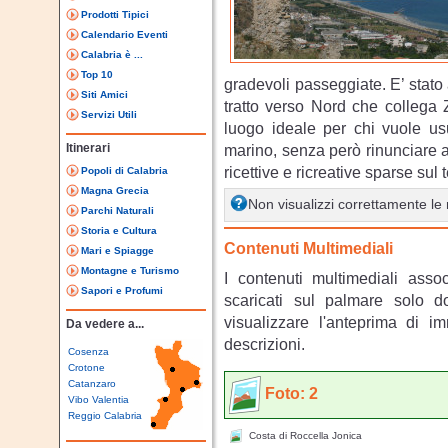
Prodotti Tipici
Calendario Eventi
Calabria è ...
Top 10
gradevoli passeggiate. E’ stato
Siti Amici
tratto verso Nord che collega Z
Servizi Utili
luogo ideale per chi vuole usu
Itinerari
marino, senza però rinunciare ai 
ricettive e ricreative sparse sul te
Popoli di Calabria
Magna Grecia
Non visualizzi correttamente l
Parchi Naturali
Storia e Cultura
Contenuti Multimediali
Mari e Spiagge
Montagne e Turismo
I contenuti multimediali asso
Sapori e Profumi
scaricati sul palmare solo 
visualizzare l'anteprima di i
Da vedere a...
descrizioni.
Cosenza
Crotone
Catanzaro
Foto: 2
Vibo Valentia
Reggio Calabria
Costa di Roccella Jonica