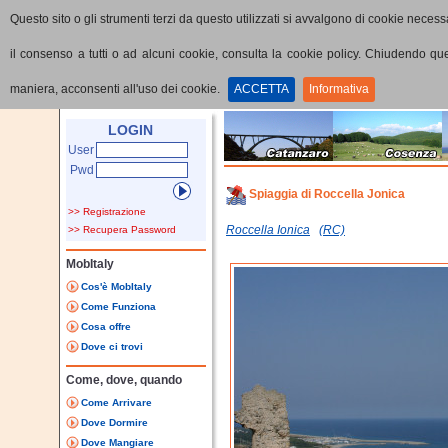
Questo sito o gli strumenti terzi da questo utilizzati si avvalgono di cookie necessa
il consenso a tutti o ad alcuni cookie, consulta la cookie policy. Chiudendo q
maniera, acconsenti all'uso dei cookie.
ACCETTA
Informativa
Home
Punti di interesse
Dettaglio PoI
LOGIN
User
Pwd
Spiaggia di Roccella Jonica
>> Registrazione
Roccella Ionica
(RC)
>> Recupera Password
MobItaly
Cos'è MobItaly
Come Funziona
Cosa offre
Dove ci trovi
Come, dove, quando
Come Arrivare
Dove Dormire
Dove Mangiare