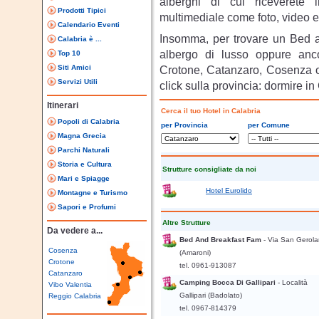
alberghi di cui riceverete 
Prodotti Tipici
multimediale come foto, video e 
Calendario Eventi
Insomma, per trovare un Bed an
Calabria è ...
albergo di lusso oppure anc
Top 10
Siti Amici
Crotone, Catanzaro, Cosenza o 
Servizi Utili
click sulla provincia: dormire i
Itinerari
Cerca il tuo Hotel in Calabria
Popoli di Calabria
per Provincia
per Comune
Magna Grecia
Parchi Naturali
Storia e Cultura
Strutture consigliate da noi
Mari e Spiagge
Hotel Eurolido
Montagne e Turismo
Sapori e Profumi
Altre Strutture
Da vedere a...
Bed And Breakfast Fam
- Via San Gerol
Cosenza
(Amaroni)
Crotone
tel. 0961-913087
Catanzaro
Camping Bocca Di Gallipari
- Località
Vibo Valentia
Gallipari
(Badolato)
Reggio Calabria
tel. 0967-814379