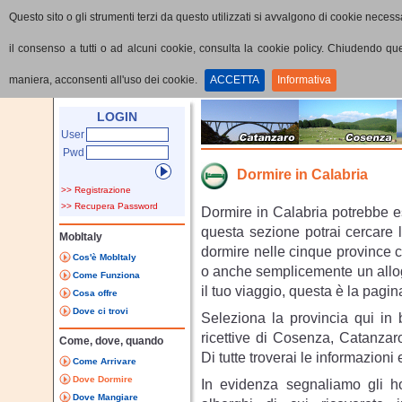
Questo sito o gli strumenti terzi da questo utilizzati si avvalgono di cookie necessa
il consenso a tutti o ad alcuni cookie, consulta la cookie policy. Chiudendo q
maniera, acconsenti all'uso dei cookie.
ACCETTA
Informativa
Home
Come Dove Quando
Dove Dormire
LOGIN
User
Pwd
Dormire in Calabria
>> Registrazione
>> Recupera Password
Dormire in Calabria potrebbe e
questa sezione potrai cercare 
MobItaly
dormire nelle cinque province ca
Cos'è MobItaly
o anche semplicemente un allog
Come Funziona
il tuo viaggio, questa è la pagin
Cosa offre
Dove ci trovi
Seleziona la provincia qui in 
ricettive di Cosenza, Catanzar
Come, dove, quando
Di tutte troverai le informazioni 
Come Arrivare
Dove Dormire
In evidenza segnaliamo gli hot
Dove Mangiare