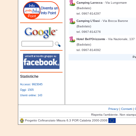
Camping Larocca
- Via Lungomare
(Badolato)
tel. 0967-814297
Camping L'Oasi
- Via Bocca Barone
(Badolato)
tel. 0967-814276
Hotel Bell'Orizzonte
- Via Nazionale, 137
(Badolato)
tel. 0967-814092
Pa
Statistiche
Accessi: 9923045
Oggi: 1505
Utenti online: 143
Privacy
|
Contatti
|
Rispetta l'ambiente. Non stamp
Progetto Cofinanziato Misura 6.3 POR Calabria 2000-2006