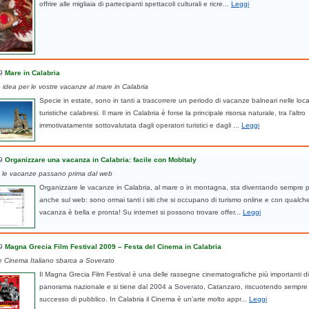
offrire alle migliaia di partecipanti spettacoli culturali e ricre...
Leggi
9
Mare in Calabria
idea per le vostre vacanze al mare in Calabria
Specie in estate, sono in tanti a trascorrere un periodo di vacanze balneari nelle loca
turistiche calabresi. Il mare in Calabria è forse la principale risorsa naturale, tra l’altro
immotivatamente sottovalutata dagli operatori turistici e dagli ...
Leggi
9
Organizzare una vacanza in Calabria: facile con MobItaly
le vacanze passano prima dal web
Organizzare le vacanze in Calabria, al mare o in montagna, sta diventando sempre pi
anche sul web: sono ormai tanti i siti che si occupano di turismo online e con qualche 
vacanza è bella e pronta! Su internet si possono trovare offer...
Leggi
9
Magna Grecia Film Festival 2009 – Festa del Cinema in Calabria
e Cinema Italiano sbarca a Soverato
Il Magna Grecia Film Festival è una delle rassegne cinematografiche più importanti di t
panorama nazionale e si tiene dal 2004 a Soverato, Catanzaro, riscuotendo sempr
successo di pubblico. In Calabria il Cinema è un’arte molto appr...
Leggi