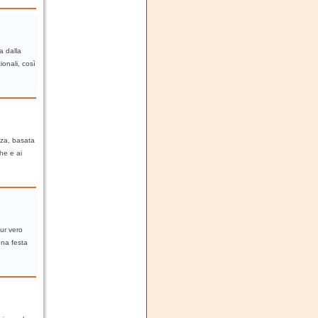
a dalla
ionali, così
enza, basata
he e ai
pur vero
una festa