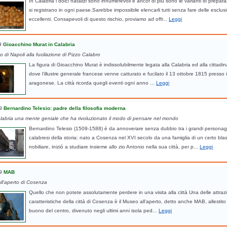
In Calabria i dolci natalizi sono innumerevoli e ancor di più sono le varianti di prepar
si registrano in ogni paese.Sarebbe impossibile elencarli tutti senza fare delle esclusi
eccellenti. Consapevoli di questo rischio, proviamo ad offr...
Leggi
9
Gioacchino Murat in Calabria
o di Napoli alla fucilazione di Pizzo Calabro
La figura di Gioacchino Murat è indissolubilmente legata alla Calabria ed alla cittadin
dove l’illustre generale francese venne catturato e fucilato il 13 ottobre 1815 presso i
aragonese. La città ricorda quegli eventi ogni anno ...
Leggi
9
Bernardino Telesio: padre della filosofia moderna
alabria una mente geniale che ha rivoluzionato il modo di pensare nel mondo
Bernardino Telesio (1509-1588) è da annoverare senza dubbio tra i grandi personag
calabresi della storia: nato a Cosenza nel XVI secolo da una famiglia di un certo bl
nobiliare, iniziò a studiare insieme allo zio Antonio nella sua città, per p...
Leggi
9
MAB
ll’aperto di Cosenza
Quello che non potete assolutamente perdere in una visita alla città Una delle attrazi
caratteristiche della città di Cosenza è il Museo all’aperto, detto anche MAB, allestito
buono del centro, divenuto negli ultimi anni isola ped...
Leggi