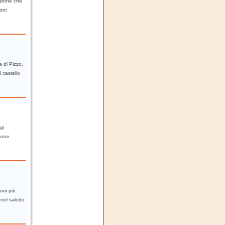
azione che
oni
a di Pizzo,
l castello
gi
asone
oni più
 nel salotto