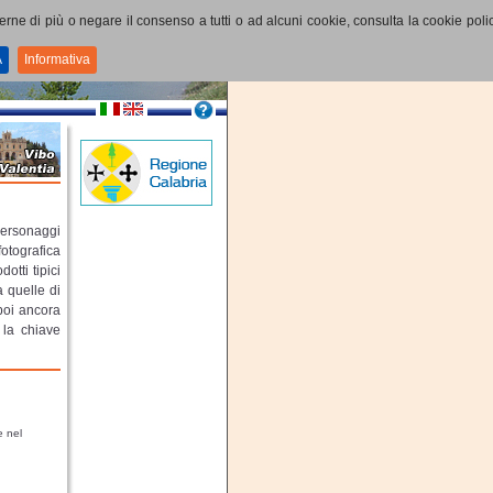
perne di più o negare il consenso a tutti o ad alcuni cookie, consulta la cookie polic
A
Informativa
 personaggi
fotografica
otti tipici
a quelle di
poi ancora
 la chiave
e nel