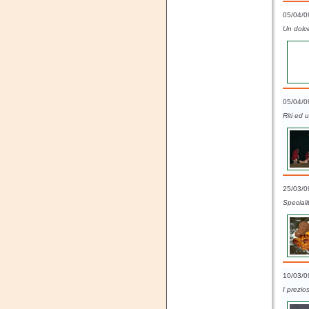
05/04/0
Un dolce
05/04/0
Riti ed
25/03/0
Speciali
10/03/0
I prezios