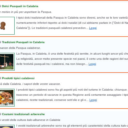
9
Dolci Pasquali in Calabria
 motivo in più per aspettare la Pasqua.
I tipici dolci tradizionali della Pasqua in Calabria sono diversi, anche se le loro variet
numericamente inferiori rispetto ai dolci natalizi (di cui abbiamo parlato in ["Dolci di Na
Calabria"]). Le tradizioni pasquali calabresi prevedon...
Leggi
9
Tradizioni Pasquali in Calabria
 usanze della Pasqua calabrese.
La Pasqua, in Calabria, è una delle festività più sentite, in alcuni luoghi ancor più che
La religiosità, ancor molto presente specie nei paesi, è certo una delle ragioni del s
delle festività pasquali tra i calabresi, ma non bisogn...
Leggi
9
Prodotti tipici calabresi
tà dalla Calabria, i sapori delle vostre vacanze.
I prodotti tipici calabresi sono fra gli aspetti più noti del turismo in Calabria: chiunque
trascorso un periodo di vacanze in questa Regione avrà certamente assaggiato i tipic
calabresi, ricette tradizionali, conserve sott’olio e gli o...
Leggi
9
Costumi tradizionali arbereshe
i vestiti della cultura italo-albanese in Calabria
I vestiti tradizionali arbereshe sono tra gli elementi più caratteristici della cultura ital