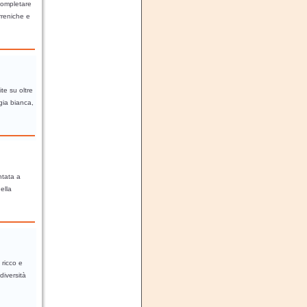
completare
irreniche e
te su oltre
gia bianca,
ntata a
ella
 ricco e
diversità