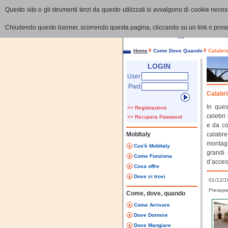
Questo sito o gli strumenti terzi da questo utilizzati si avvalgono di cookie necess
Chiudendo questo banner, scorrendo questa pagina, cliccando su un link o proseg
Home
Come Dove Quando
Calabria
LOGIN
User
Pwd
Calabria
In ques
>> Registrazione
celebri 
>> Recupera Password
e da co
MobItaly
calabre
montagn
Cos'è MobItaly
grandi 
Come Funziona
d’access
Cosa offre
Dove ci trovi
01/12/1
Presepe
Come, dove, quando
Come Arrivare
Dove Dormire
Dove Mangiare