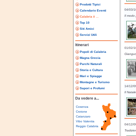
Prodotti Tipici
04/03/1
Calendario Eventi
Il modo 
Calabria è ...
Top 10
Siti Amici
Servizi Utili
Itinerari
01/02/1
Popoli di Calabria
Giangurg
Magna Grecia
Parchi Naturali
Storia e Cultura
Mari e Spiagge
Montagne e Turismo
14/12/0
Sapori e Profumi
Il Natal
Da vedere a...
Cosenza
Crotone
Catanzaro
Vibo Valentia
04/12/0
Reggio Calabria
Tradizio