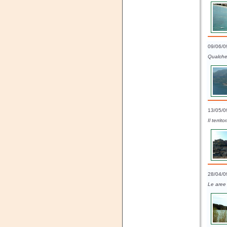
09/06/0
Qualche 
13/05/0
Il terri
28/04/0
Le aree 