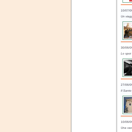
10/07/0
Un viagg
30/06/0
Lo spot
27/06/0
Il Santo
10/06/0
Una vaca