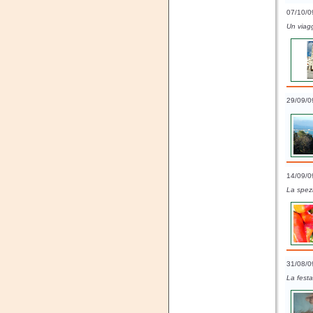
07/10/0
Un viagg
29/09/0
14/09/0
La spezi
31/08/0
La festa