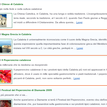
9
Chiese di Calabria
io nella fede e nella cultura calabrese
La Chiesa Cattolica, in Calabria, ha una lunga e solida tradizione. L’evangelizzazion
terra risale, secondo la tradizione, al I secolo d.C. quando San Paolo giunse a Regg
ed iniziò a diffondere il Cristianesimo. Da allora questa...
Leggi
9
Magna Grecia in Calabria
La Calabria è universalmente riconosciuta come il cuore della Magna Grecia, identif
questa espressione quella importantissima fase di colonizzazione greca del Meridione
iniziata nel VIII secolo a.C. Le città greche, perlopiù in ...
Leggi
9
Il Peperoncino calabrese
a millenaria che la medicina va riscoprendo
Il peperoncino calabrese è tra i prodotti tipici della Calabria più noti ed apprezzati in I
all’estero, dove è usato in mille specialità gastronomiche e piatti tradizionali. I pepero
piccanti di Calabria, però, non sono soltanto perfetti...
Leggi
9
Festival del Peperoncino di Diamante 2009
 più piccante che ci sia…
Anche quest’anno a Diamante si terrà il Festival del Peperoncino, evento clou dell’es
diamantese che, pur basandosi sulla gastronomia e sui prodotti tipici calabresi, non