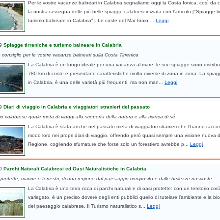
Per le vostre vacanze balneari in Calabria segnaliamo oggi la Costa Ionica, così da 
la nostra rassegna delle più belle spiagge calabresi iniziata con l’articolo ["Spiagge t
turismo balneare in Calabria"]. Le coste del Mar Ionio ...
Leggi
9
Spiagge tirreniche e turismo balneare in Calabria
consiglio per le vostre vacanze balneari sulla Costa Tirrenica
La Calabria è un luogo ideale per una vacanza al mare: le sue spiagge sono distribui
780 km di coste e presentano caratteristiche molto diverse di zona in zona. La spiag
in Calabria, è una delle varietà più frequenti, ma non man...
Leggi
9
Diari di viaggio in Calabria e viaggiatori stranieri del passato
torio calabrese quale meta di viaggi alla scoperta della natura e alla ricerca di sé.
La Calabria è stata anche nel passato meta di viaggiatori stranieri che l’hanno racco
modo loro nei propri diari di viaggio, offrendo però quasi sempre una visione nuova d
Regione, cogliendo sfumature che forse solo un forestiero avrebbe p...
Leggi
9
Parchi Naturali Calabresi ed Oasi Naturalistiche in Calabria
protette, marine e terrestri, di una regione dal paesaggio composito e dalle bellezze nascoste
La Calabria è una terra ricca di parchi naturali e di oasi protette: con un territorio così
variegato, è un preciso dovere degli enti pubblici quello di tutelare l’ambiente e la bio
del paesaggio calabrese. Il Turismo naturalistico s...
Leggi