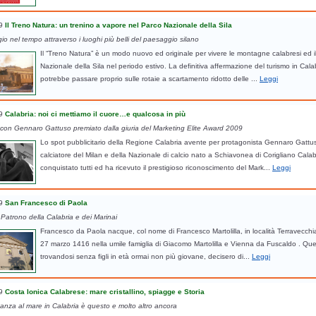
9
Il Treno Natura: un trenino a vapore nel Parco Nazionale della Sila
io nel tempo attraverso i luoghi più belli del paesaggio silano
Il “Treno Natura” è un modo nuovo ed originale per vivere le montagne calabresi ed i
Nazionale della Sila nel periodo estivo. La definitiva affermazione del turismo in Cala
potrebbe passare proprio sulle rotaie a scartamento ridotto delle ...
Leggi
9
Calabria: noi ci mettiamo il cuore…e qualcosa in più
 con Gennaro Gattuso premiato dalla giuria del Marketing Elite Award 2009
Lo spot pubblicitario della Regione Calabria avente per protagonista Gennaro Gattu
calciatore del Milan e della Nazionale di calcio nato a Schiavonea di Corigliano Cala
conquistato tutti ed ha ricevuto il prestigioso riconoscimento del Mark...
Leggi
9
San Francesco di Paola
 Patrono della Calabria e dei Marinai
Francesco da Paola nacque, col nome di Francesco Martolilla, in località Terravecchia
27 marzo 1416 nella umile famiglia di Giacomo Martolilla e Vienna da Fuscaldo . Que
trovandosi senza figli in età ormai non più giovane, decisero di...
Leggi
9
Costa Ionica Calabrese: mare cristallino, spiagge e Storia
nza al mare in Calabria è questo e molto altro ancora