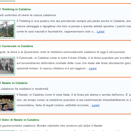
0
Trekking in Calabria
più autentico di vivere la natura calabrese
Il Trekking è una pratica che sta prendendo sempre più piede anche in Calabria, terr
natura selvaggia e rigogliosa che ben si presta a questa attività sportiva. I parchi naz
come le oasi naturali e faunistiche, rappresentano solo u...
Leggi
0
Carnevale in Calabria
ulo, la farsa e la Quaresima: tutte le tradizioni carnevalesche calabresi di oggi e del passato
Il Carnevale, in Calabria come in tutto il resto d’Italia, è la festa popolare per eccell
sul sovvertimento dell’ordine normale delle cose che risale alle feste dionisiache grec
saturnali romani. In epoca cristiana si è poi aggiunt...
Leggi
9
Natale in Calabria
e calabrese fra tradizioni e modernità
Il Natale, in Calabria come in tutta Italia, è la festa più attesa e sentita dell’anno. E’ 
che, da tempo ormai, la tradizione popolare si sta trasformando irrimediabilmente in 
consumistica, fatta di regali costosi, addobbi eccessiv...
Leggi
9
Dolci di Natale in Calabria
ni gastronomiche calabresi: Bombe caloriche che rendono più dolce il Natale