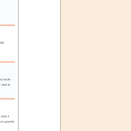
lità
ù facile
click la
utto il
e un grande