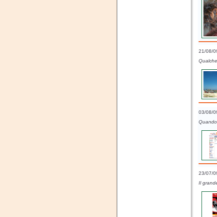
21/08/0
Qualche 
03/08/0
Quando 
23/07/0
Il grand