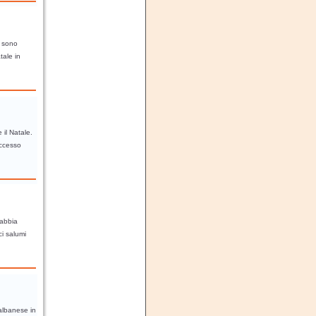
à sono
tale in
 il Natale.
uccesso
 abbia
i salumi
o-albanese in