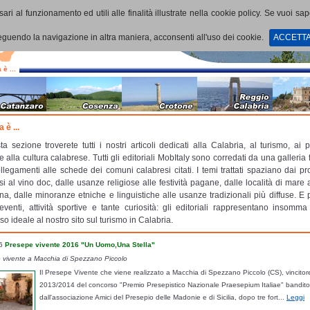
ari al funzionamento ed utili alle finalità illustrate nella cookie policy. Se vuoi sa
uendo la navigazione in altra maniera, acconsenti all'uso dei cookie.
ACCETT
 è ...
 è ...
ta sezione troverete tutti i nostri articoli dedicati alla Calabria, al turismo, ai
e alla cultura calabrese. Tutti gli editoriali MobItaly sono corredati da una galleria 
llegamenti alle schede dei comuni calabresi citati. I temi trattati spaziano dai prod
si al vino doc, dalle usanze religiose alle festività pagane, dalle località di mare 
a, dalle minoranze etniche e linguistiche alle usanze tradizionali più diffuse. E 
eventi, attività sportive e tante curiosità: gli editoriali rappresentano insomma
o ideale al nostro sito sul turismo in Calabria.
6
Presepe vivente 2016 "Un Uomo,Una Stella"
 vivente a Macchia di Spezzano Piccolo
Il Presepe Vivente che viene realizzato a Macchia di Spezzano Piccolo (CS), vincitor
2013/2014 del concorso "Premio Presepistico Nazionale Praesepium Italiae" bandito
dall'associazione Amici del Presepio delle Madonie e di Sicilia, dopo tre fort...
Leggi