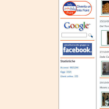
15/11/0
Dal Tron
27/10/0
Dalla C
Statistiche
Accessi: 9921244
Oggi: 1515
Utenti online: 153
20/10/0
Museo a