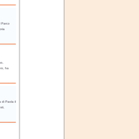
l Parco
bria
so,
bro, ha
 di Paola il
sti,