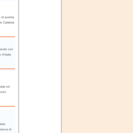
e di questa
io Calabria
icando con
 d’Italia
talia ed
ncini
tate
 manca di