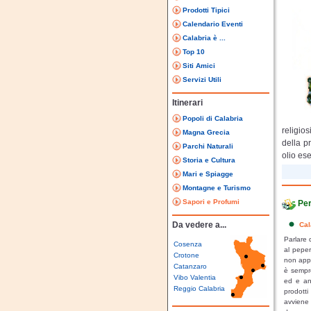
Prodotti Tipici
Calendario Eventi
Calabria è ...
Top 10
Siti Amici
Servizi Utili
Itinerari
Popoli di Calabria
religio
Magna Grecia
della p
Parchi Naturali
olio ese
Storia e Cultura
le Clem
Mari e Spiagge
tutta l
Montagne e Turismo
e Reggi
Sapori e Profumi
Per
principa
i salum
Da vedere a...
Cal
coloniz
Parlare 
la Sals
Cosenza
al peper
produzi
Crotone
non appa
Catanzaro
esistenz
è sempre
Vibo Valentia
gastron
ed e anc
Reggio Calabria
prodotti
prodott
avviene 
utilizz