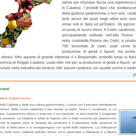
valore per chiunque faccia una esperienza 
in Calabria. I prodotti tipici che costituisc
della gustosa gastronomia, e non solo, cala
tanti, alcuni dei quali negli ultimi anni son
ormai noti in Italia ed all’Estero. Gli agru
un posto di sicuro rilievo. Il Cedro calabrese
principalmente coltivato nell’alto Tirreno 
nella cosiddetta Riviera dei Cedri, si produ
700 tonnellate di cedri, usati come b
produzione di gelati e liquori, ma anche 
si ebraici. Altro agrume di grande interesse è il Bergamotto, prodotto lungo la fasc
rovincia di Reggio Calabria, usato oltre che per la produzione di gelati e liquori,
nziale nella industria dei profumi. Altri agrumi calabresi con qualità uniche e parti
entine e l’Arancio che matura durante il periodo invernale coltivato principalm
(A
a costa ionica calabrese, ma con maggiore produzione nella provincia di Cosenza,
o Calabria. I frutti sono principalmente destinati al consumo fresco e raggiungo
corsi
li mercati italiani. Altri prodotti tipici calabresi che occupano un posto di assoluto r
i, che secondo alcune fonti sembrerebbero avere origini che risalgono al per
abria: il peperoncino
zazione greca. I salumi calabresi a Denominazione di Origine Protetta sono la So
della Calabria e della sua cultura gastronomica, ci porta con il pensiero direttamente
iccia, il Capocollo e la Pancetta. Accanto alla produzione industriale vi è
oncino. Nella cucina calabrese è raro trovare un piatto, fresco o conservato, in cui
one artigianale e ad uso personale, una tradizione che si tramanda da secoli e
ia, il peperoncino fresco o essiccato e poi macinato, in dosi modiche o esagerate
a nell’ ampia presenza di allevamenti di suini su tutto il territorio regionale. Un alt
 presente. La Calabria è infatti la regione che in Italia consuma più peperoncino
omico ottenuto dalla lavorazione dei maiali che ormai comincia ad essere noto, è
he la regione dove la fantasia dei produttori si è sbizzarrita nella creazione di
 che si intrecciano e si sovrappongono con quelli della tradizione. La coltivazione
a nel comune di Spilinga. Pari attenzione va dedicata alle parti di suino che n
in molte zone calabresi dell’alto tirreno, ed in particolare a Diamante e a Maierà
ate nella produzione di insaccati ma che costituiscono la base per saporitissimi p