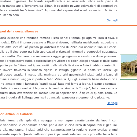
mmatorie, digestive, tonificanti, espettoranti e antiossidanti. Infine nella piana di
ata Liquirizia trova il suo habitat naturale in Calabria. Si trova principalmente nel
ed in particolare a Terranova da Sibari, è possibile trovare coltivazioni di agrumeti tra
 nei comuni di Corigliano e Rossano, dove viene prodotto oltre il 70% della 
 le caratteristiche “clementine”. Agrume dal sapore dolce ed aromatico, facile da
e. A partire dalla fine dell’estate e per tutto il periodo autunnale sotto le pinete e
e, senza semi.
ila nasce e cresce uno fra i prodotti più noti ed apprezzati della Sila: il fungo.
Dettagli
mente presenti sono il “porcino” (Boletus Edulis) ed il “rosito” (Agarico Delizioso
ri prodotti tipici calabresi, o comunque, se pur non tipici, coltivati e prodotti in Cala
apori della costa vibonese
ali condizioni climatiche che hanno livelli di qualità riconosciuti a livello internaz
alità culinarie che rendono famoso Pizzo sono: il tonno, gli agrumi, l’olio d’oliva, il
mpio, il caso del peperoncino che fa parte integrante della cultura alimentare calab
 gelati. Difatti il tonno pescato a Pizzo si ritiene, nell’Italia meridionale, superiore a
elle altre località.Già presso gli antichi il tonno di Pizzo era rinomato fino in Grecia.
 sardella, denominata il “caviale dei poveri”, ottenuta miscelando insieme il p
olio ed il vino sono tra i più apprezzati e ricercati, rinomati e conosciuti soprattutto
e e le Alici neonate pescate in Calabria. Vi è, ancora, il pomodoro di Belmonte, ri
to e qualità. Continuando nel nostro viaggio giungiamo a Zambrone dove possiamo
stai e mangiato per lo più fresco. Non si può non citare la Patata silana,
e i pregiatissimi surici, pesciolini lunghi 25cm dai colori allegri e vivaci e dalle carni
opiano silano e commercializzata in Italia e all’estero.
orite per la frittura, ed i panzarotti, delle frittelle lievitate e fritte in abbondante olio.
 invece troviamo la famosa cipolla, la lattuga gigante, la pasta “ca siccia”, gli
i di pesce spada, il risotto alla marinara ed altri gustosissimi piatti tipici a base di
nfine il nostro viaggio ci porta a Vibo Valentia. Qui gli elementi base della cucina
ono ancora oggi i farinacei: "pani i casa" fatto nel forno a legna, il pane biscottato,
 fatta in casa nonchè il legumi e le verdure. Anche la "nduja", fatta con carne e
anzati dalla lavorazione del maiale uniti al peperoncino, è tipica di questa zona. La
iata è quella di Spilinga con i soli guanciale, pancetta e peperoncino piccante.
Dettagli
ori antichi di Calabria
bria, terra dalle splendide spiagge e montagne caratterizzate da luoghi con
e fiabesche, è conosciuta anche per la sua cucina ricca di sapori forti e genuini.
 alla montagna, i piatti tipici che caratterizzano la regione sono svariati e tutti
rmente saporiti. Questi piatti sono per lo più realizzati con i sani prodotti che la terra