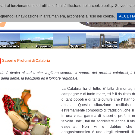
ari al funzionamento ed utili alle finalità illustrate nella cookie policy. Se vuoi sa
uendo la navigazione in altra maniera, acconsenti all'uso dei cookie.
ACCETT
Sapori e Profumi di Calabria
ario è rivolto ai turisti che vogliono scoprire il sapore dei prodotti calabresi, il 
della gente, la tradizioni ed il folklore regionale.
La Calabria ha di tutto. E’ fatta di montagne,
campagne e di tanto mare, ed è il risultato del
di tanti popoli e di tante culture che l’ hanno
abitata. Questa situazione restituis
estremamente composito di tradizioni, che si
in una vasta gamma di sapori e profumi m
talvolta unici, tali da soddisfare anche il vis
esigente. Non vi è dubbio che l
enogastronomico è uno degli elementi di