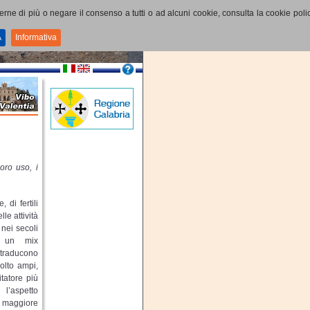
perne di più o negare il consenso a tutti o ad alcuni cookie, consulta la cookie polic
A
Informativa
loro uso, i
 di fertili
le attività
 nei secoli
ce un mix
 traducono
olto ampi,
itatore più
’aspetto
 maggiore