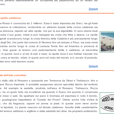
no presenti rispettivamente un’ accademia del peperoncino ed un museo del
one calabrese (es.: ciccioli, gelatina, sanguinaccio, ecc.). Prodotti tipici con gra
cino.
ettiche sono quelli caseari, ottenuti dalla lavorazione dei prodotti derivanti d
Dettagli
one nella pastorizia e nell’allevamento di bovini della gente di Calabria. Con i
o prodotti di riconosciuta bontà quali il Caciocavallo Silano, il Pecorino crotonese,
cipolla calabrese
ed affumicata di pecora e di capra, la giuncata, la mozzarella silana, ecc. Anche la 
la Rossa è conosciuta da 2 millenni. Essa è stata importata dai Greci, ma gli Arabi
ccupa in Calabria un posto di grande rilevanza, e da qualche anno non è più solo f
orarono la coltivazione, rendendolo un alimento basale della cucina calabrese sia
 familiare ma anche alla produzione artigianale ed industriale. I fichi mangiati a
ua dolcezza, rispetto ad altre cipolle, che per la sua digeribilità. Ci sono diversi modi
a vera prelibatezza. Gli stessi possono essere conservati e mangiati secchi, farc
orare il suo gusto, infatti si può mangiare sia cruda che fritta o ripiena. Le cipolle
iginali si producono lungo la costa tirrenica della Calabria e più precisamente lungo
filati in un arbusto a forma di corona, cotti al forno, avvolti in foglie di fico a form
 degli Dei, che parte dal comune di Nicotera fino ad arrivare a Pizzo, ma essa ormai
empre il processo di essiccazione preferito è quello naturale e non quello industr
rodotta anche lungo le costa di Lamezia Terme fino ad Amantea in provincia di
 maggiore produzione che sono quelle del cosentino. La cosiddetta Cipolla di T
. Solo grazie al terreno così particolarmente fertile e sabbioso, al microclima
o unico nel suo genere, ricco di qualità nutritive e prezioso per preparazioni gastro
 in queste zone e al mix di sole e mare, la cipolla trova il suo habitat naturale che
lce sapore ne consente un uso piacevole anche crudo. Viene principalmente co
 unica al mondo, infatti, in questi anni nel resto del mondo si è cercato di produrla,
ltati sono stati davvero scarsi.
zone del vibonese, anche se negli ultimi anni una rilevante produzione si è svilup
Dettagli
l Savuto cosentino. Per tutti i Paesi appartenenti all’area del Mediterraneo la co
livi e la produzione olearia rappresentano attività fondamentali dell’agricoltura ed 
tà dell'alto cosentino
qualità alimentare. L’olio di oliva, specialmente nei luoghi di produzione come la
isce l’elemento di base dei prodotti gastronomici. La produzione di maggior pregio
 dalla città di Rossano e passando per Terranova da Sibari e Trebisacce, fino a
ere Rocca Imperiale, è possibile assaporare alcune specialità tipiche del territorio
cosentini di origini albanesi, in alcune aree del lamentino e del crotonese, ed in
se. Ad esempio la sardella, prodotta nell’area di Rossano, Trebisacce, Rocca
gino. Anche il vino negli ultimi anni sta conquistando i mercati nazionali. Radi
le, ha un gusto forte ma eccellente sia quando è fresca che quando è conservata
ni alimentari calabresi la maggiore produzione è stata per lungo tempo principalme
e rosso e sale. Da spalmare sul pane è rinomata ed esportata in tutto il mondo,
oconsumo. Oggi i vini calabresi sono molto apprezzati a livello nazionale ed inter
 guadagnarsi l’appellativo di “Caviale dei Poveri”. Ottimo anche l’olio d’oliva di
 di maggiore produzione ed interesse dei vini DOC e IGT sono quelle di: Cirò nel 
, che dà fragranza, sapore ed aroma ai piatti. In queste zone viene anche
a la liquirizia. Le piante nascono sul litorale calabrese, favorite dalle caratteristiche
zia nella provincia catanzarese, del Pollino, del Savuto, di Verbicaro e di D
 del terreno sabbioso e argilloso e dalla salubrità del clima. Ha proprietà antibiotiche,
no, di Bivongi e della Costa Viola nel Reggino. Una pianta appartenente alle 