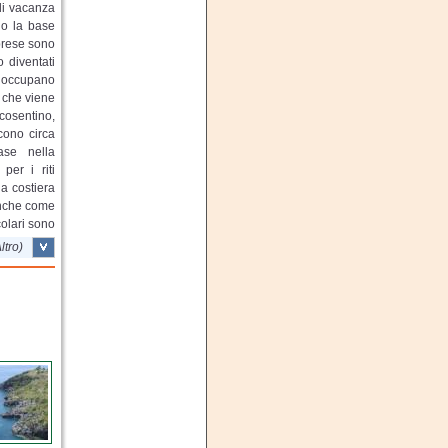
di vacanza
ono la base
brese sono
o diventati
mi occupano
, che viene
cosentino,
cono circa
ase nella
per i riti
ia costiera
 anche come
colari sono
ente lungo
ltro)
 Catanzaro
no tutti i
ilievo sono
iodo della
ppressata,
 una ampia
 che trova
ro prodotto
 la Nduja,
on vengono
iatti della