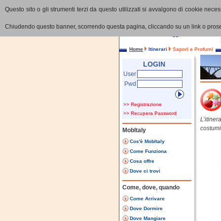
Questo sito o gli strumenti terzi da questo utilizzati si avvalgono di cookie necess
Chiudendo questo banner, scorrendo questa pagina, cliccando su un link o proseg
Home
Itinerari
Sapori e Profumi
LOGIN
User
Pwd
>> Registrazione
>> Recupera Password
L’itiner
costumi 
MobItaly
Cos'è MobItaly
Come Funziona
Cosa offre
Dove ci trovi
Come, dove, quando
Come Arrivare
Dove Dormire
Dove Mangiare