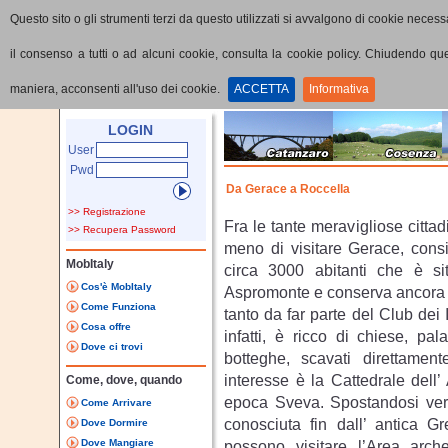
Questo sito o gli strumenti terzi da questo utilizzati si avvalgono di cookie necessa
il consenso a tutti o ad alcuni cookie, consulta la cookie policy. Chiudendo q
maniera, acconsenti all'uso dei cookie.
ACCETTA
Informativa
Home
Visualizza Percorso
LOGIN
User
Pwd
Da Gerace a Roccella
>> Registrazione
Fra le tante meravigliose cittad
>> Recupera Password
meno di visitare Gerace, cons
MobItaly
circa 3000 abitanti che è sit
Cos'è MobItaly
Aspromonte e conserva ancora 
Come Funziona
tanto da far parte del Club dei I 
Cosa offre
infatti, è ricco di chiese, pa
Dove ci trovi
botteghe, scavati direttament
interesse è la Cattedrale dell’
Come, dove, quando
epoca Sveva. Spostandosi verso
Come Arrivare
conosciuta fin dall’ antica Gr
Dove Dormire
Dove Mangiare
possono visitare l’Area arch