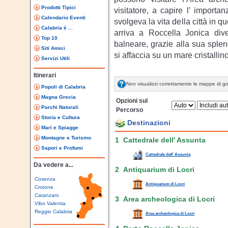
Prodotti Tipici
visitatore, a capire l’ import
Calendario Eventi
svolgeva la vita della città in 
Calabria è ...
arriva a Roccella Jonica dive
Top 10
balneare, grazie alla sua sple
Siti Amici
si affaccia su un mare cristallino
Servizi Utili
Itinerari
Non visualizzi correttamente le mappe di g
Popoli di Calabria
Magna Grecia
Opzioni sul
Parchi Naturali
Percorso
Storia e Cultura
Destinazioni
Mari e Spiagge
Montagne e Turismo
1 Cattedrale dell' Assunta
Sapori e Profumi
Cattedrale dell' Assunta
Da vedere a...
2 Antiquarium di Locri
Cosenza
Antiquarium di Locri
Crotone
Catanzaro
3 Area archeologica di Locri
Vibo Valentia
Reggio Calabria
Area archeologica di Locri