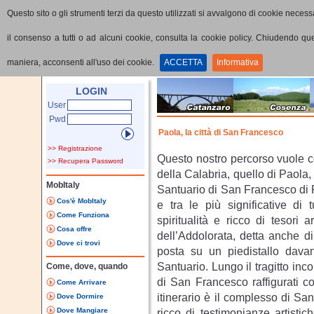
Questo sito o gli strumenti terzi da questo utilizzati si avvalgono di cookie necessa
il consenso a tutti o ad alcuni cookie, consulta la cookie policy. Chiudendo q
maniera, acconsenti all'uso dei cookie.
ACCETTA
Informativa
Home
Visualizza Percorso
LOGIN
User
Pwd
Paola, la città di San Francesco
>> Registrazione
Questo nostro percorso vuole con
>> Recupera Password
della Calabria, quello di Paola,
MobItaly
Santuario di San Francesco di P
Cos'è MobItaly
e tra le più significative di 
Come Funziona
spiritualità e ricco di tesori a
Cosa offre
dell’Addolorata, detta anche d
Dove ci trovi
posta su un piedistallo davanti
Santuario. Lungo il tragitto inc
Come, dove, quando
di San Francesco raffigurati co
Come Arrivare
itinerario è il complesso di S
Dove Dormire
Dove Mangiare
ricco di testimonianze artistic