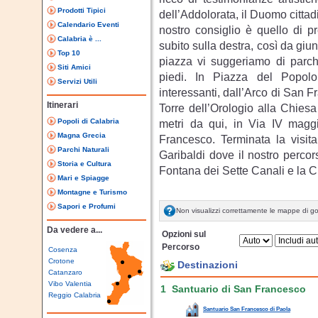
Prodotti Tipici
dell’Addolorata, il Duomo cittad
Calendario Eventi
nostro consiglio è quello di p
Calabria è ...
subito sulla destra, così da giu
Top 10
piazza vi suggeriamo di parche
Siti Amici
piedi. In Piazza del Popolo
Servizi Utili
interessanti, dall’Arco di San F
Itinerari
Torre dell’Orologio alla Chiesa
Popoli di Calabria
metri da qui, in Via IV magg
Magna Grecia
Francesco. Terminata la visit
Parchi Naturali
Garibaldi dove il nostro perco
Storia e Cultura
Fontana dei Sette Canali e la 
Mari e Spiagge
Montagne e Turismo
Sapori e Profumi
Non visualizzi correttamente le mappe di g
Da vedere a...
Opzioni sul
Percorso
Cosenza
Crotone
Destinazioni
Catanzaro
Vibo Valentia
1 Santuario di San Francesco
Reggio Calabria
Santuario San Francesco di Paola