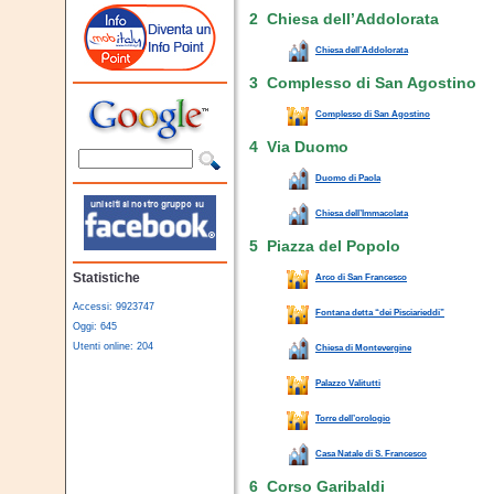
2 Chiesa dell’Addolorata
Chiesa dell’Addolorata
3 Complesso di San Agostino
Complesso di San Agostino
4 Via Duomo
Duomo di Paola
Chiesa dell’Immacolata
5 Piazza del Popolo
Statistiche
Arco di San Francesco
Accessi: 9923747
Fontana detta “dei Pisciarieddi”
Oggi: 645
Utenti online: 204
Chiesa di Montevergine
Palazzo Valitutti
Torre dell’orologio
Casa Natale di S. Francesco
6 Corso Garibaldi