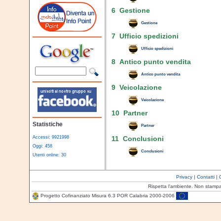
6 Gestione
Gestione
7 Ufficio spedizioni
Ufficio spedizioni
8 Antico punto vendita
Antico punto vendita
9 Veicolazione
Veicolazione
10 Partner
Statistiche
Partner
Accessi: 9921998
11 Conclusioni
Oggi: 458
Conclusioni
Utenti online: 30
Privacy
|
Contatti
|
Rispetta l'ambiente. Non stamp
Progetto Cofinanziato Misura 6.3 POR Calabria 2000-2006