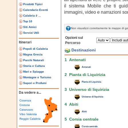
Prodotti Tipici
il sistema Mobile che ti guide
Calendario Eventi
immagini, video e narrazioni so
Calabria è ...
Top 10
Siti Amici
Non visualizzi correttamente le mappe di g
Servizi Utili
Opzioni sul
Itinerari
Percorso
Popoli di Calabria
Destinazioni
Magna Grecia
1 Antenati
Parchi Naturali
Storia e Cultura
Antenati
Mari e Spiagge
2 Pianta di Liquirizia
Montagne e Turismo
Pianta di Liquirizia
Sapori e Profumi
3 Universo di liquirizia
Da vedere a...
Universo di liquirizia
Cosenza
4 Abiti
Crotone
Catanzaro
Abiti
Vibo Valentia
Reggio Calabria
5 Corsia centrale
Corsia centrale