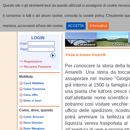
Questo sito o gli strumenti terzi da questo utilizzati si avvalgono di cookie necessa
il consenso a tutti o ad alcuni cookie, consulta la cookie policy. Chiudendo q
maniera, acconsenti all'uso dei cookie.
ACCETTA
Informativa
Home
Visualizza Percorso
LOGIN
User
Pwd
Visita al museo Amarelli
>> Registrazione
Per conoscere la storia della li
>> Recupera Password
Amarelli. Una storia da tocc
MobItaly
assaporare nel museo "Giorgio
Cos'è MobItaly
già intorno al 1500 la famiglia
Come Funziona
una pianta che tutt'ora cresce i
Cosa offre
dall'allettante nome scientifico
Dove ci trovi
potranno così visitare vecchie 
ufficio delle spedizioni, ricostr
Come, dove, quando
potrà ammirare la bellezza d
Come Arrivare
liquirizia veniva trasportata a
Dove Dormire
Dove Mangiare
all’apertura di vere e proprie st