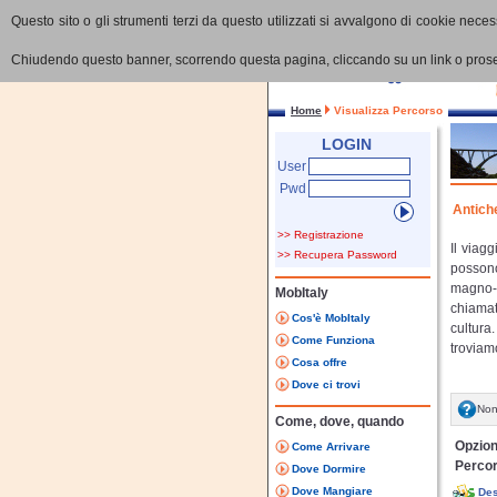
Questo sito o gli strumenti terzi da questo utilizzati si avvalgono di cookie necess
Chiudendo questo banner, scorrendo questa pagina, cliccando su un link o proseg
Home
Visualizza Percorso
LOGIN
User
Pwd
Antich
>> Registrazione
Il viag
>> Recupera Password
possono
magno-g
MobItaly
chiamat
Cos'è MobItaly
cultura
Come Funziona
troviam
Cosa offre
Dove ci trovi
Non
Come, dove, quando
Opzion
Come Arrivare
Perco
Dove Dormire
Dove Mangiare
Des