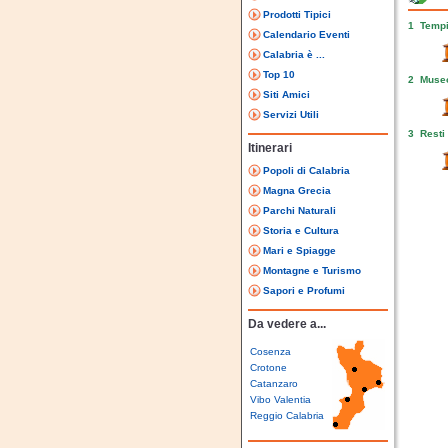
Prodotti Tipici
1 Tempi
Calendario Eventi
Calabria è ...
Top 10
2 Museo
Siti Amici
Servizi Utili
3 Resti
Itinerari
Popoli di Calabria
Magna Grecia
Parchi Naturali
Storia e Cultura
Mari e Spiagge
Montagne e Turismo
Sapori e Profumi
Da vedere a...
Cosenza
Crotone
Catanzaro
Vibo Valentia
Reggio Calabria