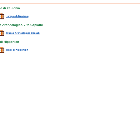
o di kaulonia
Tempio di Kaulonia
 Archeologico Vito Capialbi
Museo Archeologico Capialbi
 di Hipponion
Resti di Hipponion