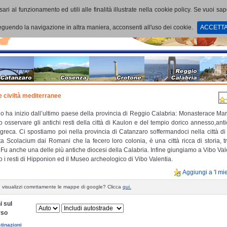
ari al funzionamento ed utili alle finalità illustrate nella cookie policy. Se vuoi sa
uendo la navigazione in altra maniera, acconsenti all'uso dei cookie.
ACCETT
e civiltà mediterranee
gio ha inizio dall’ultimo paese della provincia di Reggio Calabria: Monasterace Mar
 osservare gli antichi resti della città di Kaulon e del tempio dorico annesso,ant
reca. Ci spostiamo poi nella provincia di Catanzaro soffermandoci nella città di 
a Scolacium dai Romani che la fecero loro colonia, è una città ricca di storia, tr
. Fu anche una delle più antiche diocesi della Calabria. Infine giungiamo a Vibo Va
o i resti di Hipponion ed il Museo archeologico di Vibo Valentia.
Aggiungi a 'I mie
 visualizzi correttamente le mappe di google? Clicca
qui.
i sul
rso
tinazioni