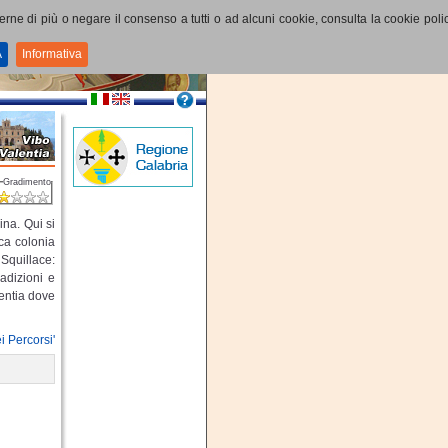
perne di più o negare il consenso a tutti o ad alcuni cookie, consulta la cookie polic
A
Informativa
Gradimento
ina. Qui si
ica colonia
Squillace:
adizioni e
lentia dove
i Percorsi'