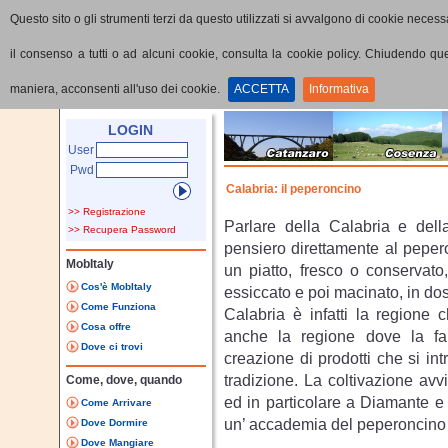
Questo sito o gli strumenti terzi da questo utilizzati si avvalgono di cookie necessa
il consenso a tutti o ad alcuni cookie, consulta la cookie policy. Chiudendo q
maniera, acconsenti all'uso dei cookie.
ACCETTA
Informativa
Home
Visualizza Percorso
LOGIN
User
Pwd
Calabria: il peperoncino
>> Registrazione
Parlare della Calabria e dell
>> Recupera Password
pensiero direttamente al peper
MobItaly
un piatto, fresco o conservato
Cos'è MobItaly
essiccato e poi macinato, in d
Come Funziona
Calabria è infatti la regione
Cosa offre
anche la regione dove la fant
Dove ci trovi
creazione di prodotti che si in
tradizione. La coltivazione avvi
Come, dove, quando
ed in particolare a Diamante e
Come Arrivare
un’ accademia del peperoncino
Dove Dormire
Dove Mangiare