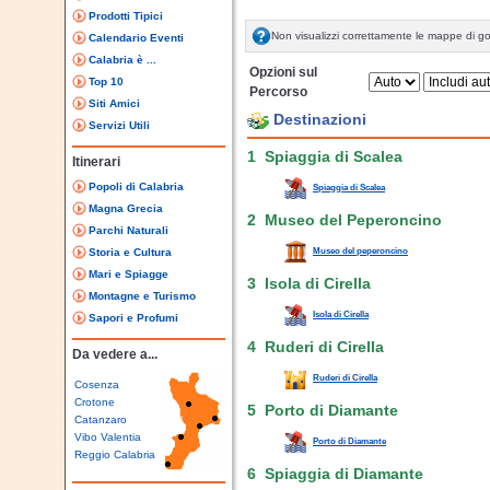
Prodotti Tipici
Non visualizzi correttamente le mappe di g
Calendario Eventi
Calabria è ...
Opzioni sul
Top 10
Percorso
Siti Amici
Destinazioni
Servizi Utili
1 Spiaggia di Scalea
Itinerari
Popoli di Calabria
Spiaggia di Scalea
Magna Grecia
2 Museo del Peperoncino
Parchi Naturali
Storia e Cultura
Museo del peperoncino
Mari e Spiagge
3 Isola di Cirella
Montagne e Turismo
Isola di Cirella
Sapori e Profumi
4 Ruderi di Cirella
Da vedere a...
Ruderi di Cirella
Cosenza
Crotone
5 Porto di Diamante
Catanzaro
Vibo Valentia
Porto di Diamante
Reggio Calabria
6 Spiaggia di Diamante