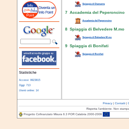
Spiaggia di Diamante
7 Accademia del Peperoncino
Accademia del Peperoncino
8 Spiaggia di Belvedere M.mo
Spiaggia di Belvedere M.mo
9 Spiaggia di Bonifati
Spiaggia di Bonifati
Statistiche
Accessi: 9923815
Oggi: 713
Utenti online: 14
Privacy
|
Contatti
|
Rispetta l'ambiente. Non stamp
Progetto Cofinanziato Misura 6.3 POR Calabria 2000-2006