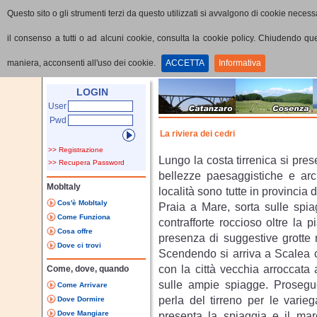
Questo sito o gli strumenti terzi da questo utilizzati si avvalgono di cookie necessa
il consenso a tutti o ad alcuni cookie, consulta la cookie policy. Chiudendo q
maniera, acconsenti all'uso dei cookie.
ACCETTA
Informativa
Home
Visualizza Percorso
LOGIN
User
Pwd
La riviera dei cedri
>> Registrazione
Lungo la costa tirrenica si pres
>> Recupera Password
bellezze paesaggistiche e arc
MobItaly
località sono tutte in provincia
Cos'è MobItaly
Praia a Mare, sorta sulle spia
Come Funziona
contrafforte roccioso oltre la 
Cosa offre
presenza di suggestive grotte 
Dove ci trovi
Scendendo si arriva a Scalea c
con la città vecchia arroccata
Come, dove, quando
sulle ampie spiagge. Proseg
Come Arrivare
perla del tirreno per le varie
Dove Dormire
Dove Mangiare
presenta la spiaggia e il mare