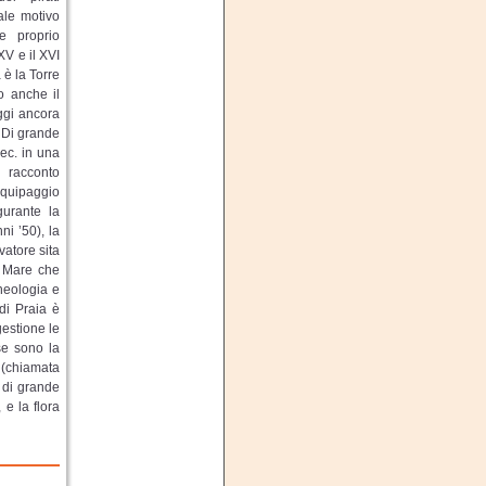
ale motivo
e proprio
 XV e il XVI
 è la Torre
o anche il
oggi ancora
. Di grande
sec. in una
n racconto
'equipaggio
gurante la
i ’50), la
vatore sita
a Mare che
heologia e
 di Praia è
gestione le
se sono la
e (chiamata
 di grande
 e la flora