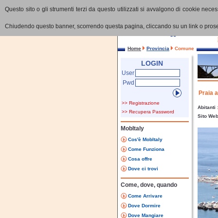
Questo sito o gli strumenti terzi da questo utilizzati si avvalgono di cookie necess
Chiudendo questo banner, scorrendo questa pagina, cliccando su un link o proseg
Home
Provincia
Comune
LOGIN
User
Pwd
Praia 
>> Registrazione
Abitanti
>> Recupera Password
Sito We
MobItaly
Cos'è MobItaly
Come Funziona
Cosa offre
Dove ci trovi
Come, dove, quando
Come Arrivare
Dove Dormire
Dove Mangiare