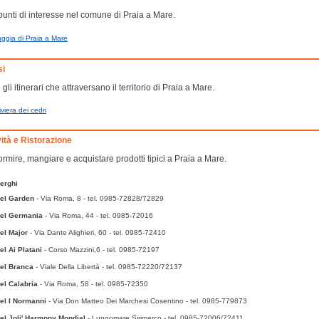
 punti di interesse nel comune di Praia a Mare.
ggia di Praia a Mare
si
 gli itinerari che attraversano il territorio di Praia a Mare.
iviera dei cedri
vità e Ristorazione
rmire, mangiare e acquistare prodotti tipici a Praia a Mare.
erghi
tel Garden
- Via Roma, 8
- tel. 0985-72828/72829
tel Germania
- Via Roma, 44
- tel. 0985-72016
el Major
- Via Dante Alighieri, 60
- tel. 0985-72410
el Ai Platani
- Corso Mazzini,6
- tel. 0985-72197
tel Branca
- Viale Della Libertà
- tel. 0985-72220/72137
el Calabria
- Via Roma, 58
- tel. 0985-72350
el I Normanni
- Via Don Matteo Dei Marchesi Cosentino
- tel. 0985-779873
el Joli' Harmony Mondial
- Lungomare Sirimarco
- tel. 0985-72006/72411