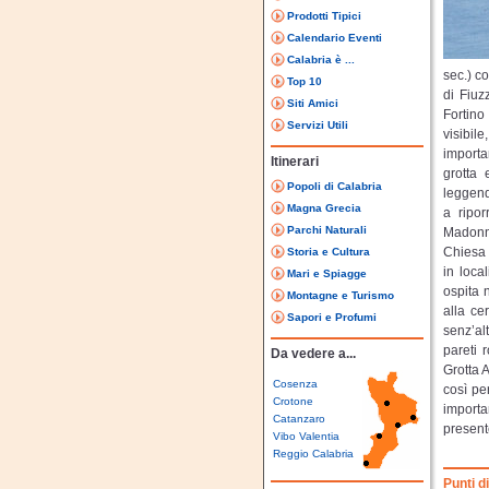
Prodotti Tipici
Calendario Eventi
Calabria è ...
sec.) co
Top 10
di Fiuz
Siti Amici
Fortino
Servizi Utili
visibile
importa
Itinerari
grotta 
Popoli di Calabria
leggend
Magna Grecia
a ripor
Parchi Naturali
Madonna
Chiesa 
Storia e Cultura
in loca
Mari e Spiagge
ospita 
Montagne e Turismo
alla ce
Sapori e Profumi
senz’al
pareti 
Da vedere a...
Grotta 
Cosenza
così pe
Crotone
importan
Catanzaro
presente
Vibo Valentia
Reggio Calabria
Punti d