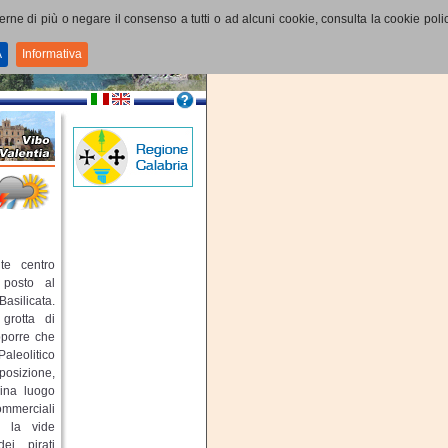
perne di più o negare il consenso a tutti o ad alcuni cookie, consulta la cookie polic
A
Informativa
te centro
o posto al
Basilicata.
 grotta di
pporre che
Paleolitico
 posizione,
dina luogo
ommerciali
ro la vide
ei pirati