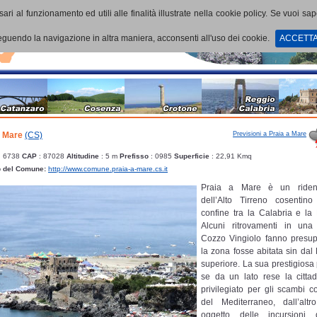
ari al funzionamento ed utili alle finalità illustrate nella cookie policy. Se vuoi sa
uendo la navigazione in altra maniera, acconsenti all'uso dei cookie.
ACCETT
Previsioni a Praia a Mare
a Mare
(CS)
: 6738
CAP
: 87028
Altitudine
: 5 m
Prefisso
: 0985
Superficie
: 22,91 Kmq
b del Comune:
http://www.comune.praia-a-mare.cs.it
Praia a Mare è un riden
dell’Alto Tirreno cosentin
confine tra la Calabria e la 
Alcuni ritrovamenti in una
Cozzo Vingiolo fanno presu
la zona fosse abitata sin dal 
superiore. La sua prestigiosa
se da un lato rese la citta
privilegiato per gli scambi c
del Mediterraneo, dall’alt
oggetto delle incursioni d