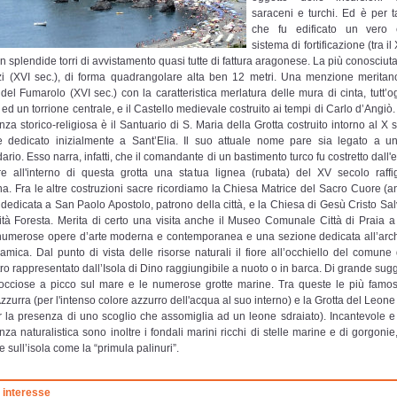
saraceni e turchi. Ed è per t
che fu edificato un vero 
sistema di fortificazione (tra il
n splendide torri di avvistamento quasi tutte di fattura aragonese. La più conosciuta
zi (XVI sec.), di forma quadrangolare alta ben 12 metri. Una menzione meritan
 del Fumarolo (XVI sec.) con la caratteristica merlatura delle mura di cinta, tutt’
, ed un torrione centrale, e il Castello medievale costruito ai tempi di Carlo d’Angiò
nza storico-religiosa è il Santuario di S. Maria della Grotta costruito intorno al X 
e dedicato inizialmente a Sant’Elia. Il suo attuale nome pare sia legato a u
ario. Esso narra, infatti, che il comandante di un bastimento turco fu costretto dall
re all'interno di questa grotta una statua lignea (rubata) del XV secolo raffi
. Fra le altre costruzioni sacre ricordiamo la Chiesa Matrice del Sacro Cuore (ann
dedicata a San Paolo Apostolo, patrono della città, e la Chiesa di Gesù Cristo Sal
lità Foresta. Merita di certo una visita anche il Museo Comunale Città di Praia 
numerose opere d’arte moderna e contemporanea e una sezione dedicata all’arc
ramica. Dal punto di vista delle risorse naturali il fiore all’occhiello del comune
tro rappresentato dall’Isola di Dino raggiungibile a nuoto o in barca. Di grande sug
rocciose a picco sul mare e le numerose grotte marine. Tra queste le più famo
Azzurra (per l'intenso colore azzurro dell'acqua al suo interno) e la Grotta del Leon
r la presenza di uno scoglio che assomiglia ad un leone sdraiato). Incantevole e
za naturalistica sono inoltre i fondali marini ricchi di stelle marine e di gorgonie,
 sull’isola come la “primula palinuri”.
i interesse