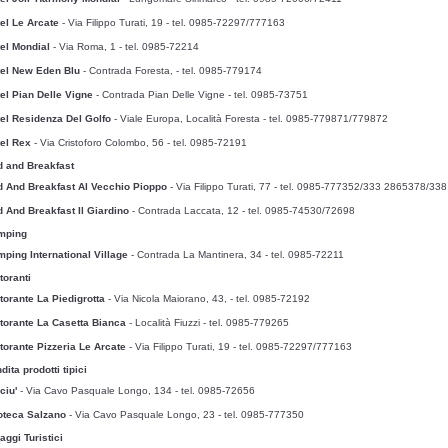
el Le Arcate
- Via Filippo Turati, 19
- tel. 0985-72297/777163
el Mondial
- Via Roma, 1
- tel. 0985-72214
el New Eden Blu
- Contrada Foresta,
- tel. 0985-779174
el Pian Delle Vigne
- Contrada Pian Delle Vigne
- tel. 0985-73751
el Residenza Del Golfo
- Viale Europa, Località Foresta
- tel. 0985-779871/779872
el Rex
- Via Cristoforo Colombo, 56
- tel. 0985-72191
 and Breakfast
 And Breakfast Al Vecchio Pioppo
- Via Filippo Turati, 77
- tel. 0985-777352/333 2865378/33
 And Breakfast Il Giardino
- Contrada Laccata, 12
- tel. 0985-74530/72698
mping
ping International Village
- Contrada La Mantinera, 34
- tel. 0985-72211
toranti
torante La Piedigrotta
- Via Nicola Maiorano, 43,
- tel. 0985-72192
torante La Casetta Bianca
- Località Fiuzzi
- tel. 0985-779265
torante Pizzeria Le Arcate
- Via Filippo Turati, 19
- tel. 0985-72297/777163
dita prodotti tipici
ciu'
- Via Cavo Pasquale Longo, 134
- tel. 0985-72656
oteca Salzano
- Via Cavo Pasquale Longo, 23
- tel. 0985-777350
laggi Turistici