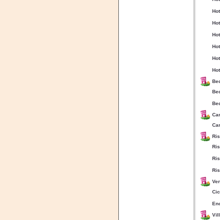
Hot
Hot
Hot
Hot
Hot
Hot
Bed
Bed
Bed
Ca
Cam
Ris
Ris
Ris
Ris
Ven
Cic
En
Vil