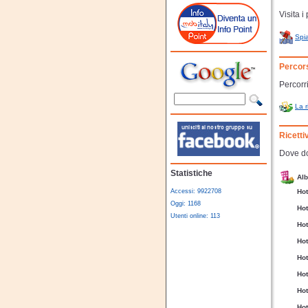
Visita i
Spia
Percor
Percorri
La r
Ricetti
Dove do
Statistiche
Alb
Accessi: 9922708
Ho
Oggi: 1168
Ho
Utenti online: 113
Hot
Hot
Ho
Hot
Hot
Hot