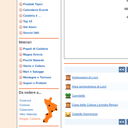
Prodotti Tipici
Calendario Eventi
Calabria è ...
Top 10
Siti Amici
Servizi Utili
Itinerari
Popoli di Calabria
Magna Grecia
Parchi Naturali
Storia e Cultura
Mari e Spiagge
Montagne e Turismo
Antiquarium di Locri
Sapori e Profumi
Area archeologica di Locri
Da vedere a...
Cannitello
Cosenza
Casa della Cultura Leonida Repaci
Crotone
Catanzaro
Castello Aragonese
Vibo Valentia
Reggio Calabria