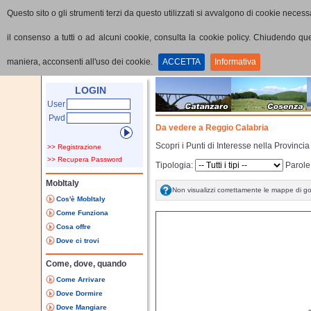
Questo sito o gli strumenti terzi da questo utilizzati si avvalgono di cookie necessa
il consenso a tutti o ad alcuni cookie, consulta la cookie policy. Chiudendo q
maniera, acconsenti all'uso dei cookie.
ACCETTA
Informativa
Home
Cerca Item
Reggio Calabria
LOGIN
User
Pwd
Da vedere a Reggio Calabria
Scopri i Punti di Interesse nella Provinci
>> Registrazione
>> Recupera Password
Tipologia:
Parole
MobItaly
Non visualizzi correttamente le mappe di g
Cos'è MobItaly
Come Funziona
Cosa offre
Dove ci trovi
Come, dove, quando
Come Arrivare
Dove Dormire
Dove Mangiare