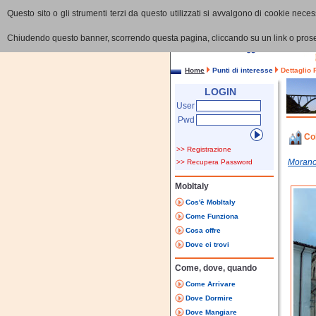
Questo sito o gli strumenti terzi da questo utilizzati si avvalgono di cookie necess
Chiudendo questo banner, scorrendo questa pagina, cliccando su un link o proseg
Home
Punti di interesse
Dettaglio 
LOGIN
User
Pwd
Co
>> Registrazione
Morano
>> Recupera Password
MobItaly
Cos'è MobItaly
Come Funziona
Cosa offre
Dove ci trovi
Come, dove, quando
Come Arrivare
Dove Dormire
Dove Mangiare