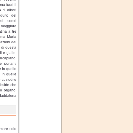
na fuori il
 di alberi
guito del
ei centri
o maggiore
tina a tre
anta Maria
razioni del
 di questa
i e gialle,
marcapiano,
e portanti
e in quello
 in quelle
 custodite
’abside che
to organo.
 Maddalena
lmare solo