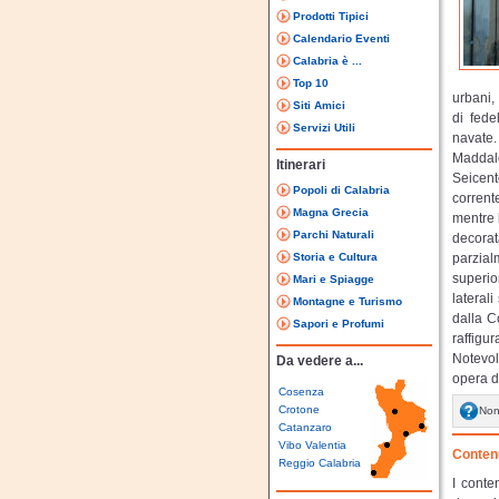
Prodotti Tipici
Calendario Eventi
Calabria è ...
Top 10
urbani,
Siti Amici
di fede
Servizi Utili
navate.
Maddale
Itinerari
Seicent
Popoli di Calabria
corrent
Magna Grecia
mentre l
Parchi Naturali
decorat
Storia e Cultura
parzialm
superio
Mari e Spiagge
lateral
Montagne e Turismo
dalla Co
Sapori e Profumi
raffigu
Notevol
Da vedere a...
opera de
Cosenza
Crotone
Non
Catanzaro
Vibo Valentia
Contenu
Reggio Calabria
I conte