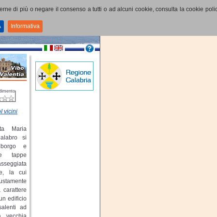
perne di più o negare il consenso a tutti o ad alcuni cookie, consulta la cookie polic
A
Informativa
dimento
I vicini
ta Maria
labro si
 borgo e
le tappe
asseggiata
e, la cui
tamente
 carattere
un edificio
salenti ad
a vecchia