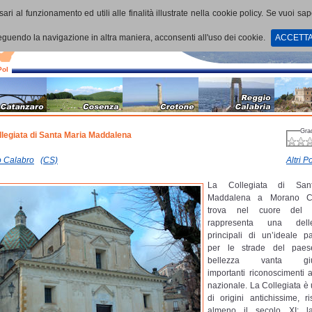
ari al funzionamento ed utili alle finalità illustrate nella cookie policy. Se vuoi sa
uendo la navigazione in altra maniera, acconsenti all'uso dei cookie.
ACCETT
PoI
Gra
llegiata di Santa Maria Maddalena
 Calabro
(CS)
Altri Po
La Collegiata di San
Maddalena a Morano Ca
trova nel cuore del
rappresenta una del
principali di un’ideale p
per le strade del paes
bellezza vanta gius
importanti riconoscimenti a
nazionale. La Collegiata è 
di origini antichissime, ri
almeno il secolo XI: l