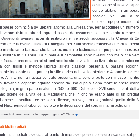
costruzione si trovava appe
centro abitato, in un bosco
secolari. Nel ‘500, a se
diffuso ripopolamento d
 il paese cominciò a svilupparsi attorno alla Chiesa che, per accogliere un numer
li, venne ristrutturata ed ingrandita così da assumere l’attuale pianta a croce la
 Oggetto di svariati lavori di restauro nei tre secoli successivi, la Chiesa di S
na (che ricevette il titolo di Collegiata nel XVIII secolo) conserva ancora le deco
o in stile tardo-barocco che la collocano tra le testimonianze più pure e maestose
e stilistica in Calabria. La cupola e il campanile sono rivestiti con maioliche verd
a facciata presenta chiari stilemi neoclassici: divisa in due livelli da una cornice 
a con triglifi e metope ispirate all’età classica, presenta 6 paraste (colonn
ente inglobate nella parete) in stile dorico nel livello inferiore e 4 paraste ionich
re. All’interno, la navata centrale presenta una volte a botte con finestre mentre
i si trovano 5 cappelle ognuna coperta da una cupola. Sono molte le opere d’arte
llegiata, in gran parte risalenti al ‘500 e ‘600. Del secolo XVII sono i dipinti dell
rano scene della vita della Maddalena che in origine erano ante di un pregia
i anche le sculture: ce ne sono diverse, ma vogliamo segnalarvi quella della
l Naccherino, il ciborio, il pulpito e le decorazioni del coro in marmi policromi.
 visualizzi correttamente le mappe di google? Clicca
qui.
ti Multimediali
nuti multimediali associati al punto di interesse possono essere scaricati sul pa