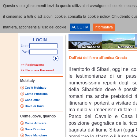
Questo sito o gli strumenti terzi da questo utilizzati si avvalgono di cookie necessa
il consenso a tutti o ad alcuni cookie, consulta la cookie policy. Chiudendo q
maniera, acconsenti all'uso dei cookie.
ACCETTA
Informativa
Home
Visualizza Percorso
LOGIN
User
Pwd
Dall'età del ferro all'antica Grecia
>> Registrazione
Il territorio di Sibari, oggi ne
>> Recupera Password
le testimonianze di un passa
MobItaly
numerosissimi reperti degli s
Cos'è MobItaly
della Sibaritide dove è possi
Come Funziona
romani ma anche preistorici ri
Cosa offre
itinerario vi porterà a visitare
Dove ci trovi
ma nulla vi impedisce di fare i
Parco del Cavallo e Casa Bi
Come, dove, quando
posizione geografica della ric
Come Arrivare
bagnata dal fiume Sibari (oggi C
Dove Dormire
Dove Mangiare
ammirare lo sfarzo e il lusso degl