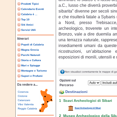
Prodotti Tipici
a.C., lusso che diverrà proverb
Calendario Eventi
sibarita” divenne per secoli si
Calabria è ...
e che risulterà fatale a Sybaris 
Top 10
a Nord, presso Trebisacce, 
Siti Amici
archeologico, troverete un int
Servizi Utili
Bronzo, vale a dire duemila anni
Itinerari
una terrazza naturale, rappres
Popoli di Calabria
insediamenti umani da queste p
Magna Grecia
ricostruzioni, un’abitazion
Parchi Naturali
esposizioni di monili, utensili e 
Storia e Cultura
Mari e Spiagge
Montagne e Turismo
Non visualizzi correttamente le mappe di g
Sapori e Profumi
Opzioni sul
Da vedere a...
Percorso
Destinazioni
Cosenza
Crotone
Catanzaro
1 Scavi Archeologici di Sibari
Vibo Valentia
Scavi Archeologici di Sibari
Reggio Calabria
2 Museo Archeologico della Siba